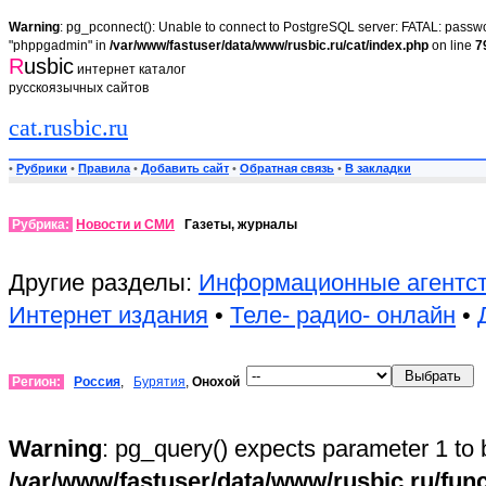
Warning
: pg_pconnect(): Unable to connect to PostgreSQL server: FATAL: passwor
"phppgadmin" in
/var/www/fastuser/data/www/rusbic.ru/cat/index.php
on line
7
R
usbic
интернет каталог
русскоязычных сайтов
cat.rusbic.ru
•
Рубрики
•
Правила
•
Добавить сайт
•
Обратная связь
•
В закладки
Рубрика:
Новости и СМИ
Газеты, журналы
Другие разделы:
Информационные агентс
Интернет издания
•
Теле- радио- онлайн
•
Регион:
Россия
,
Бурятия
,
Онохой
Warning
: pg_query() expects parameter 1 to 
/var/www/fastuser/data/www/rusbic.ru/fun