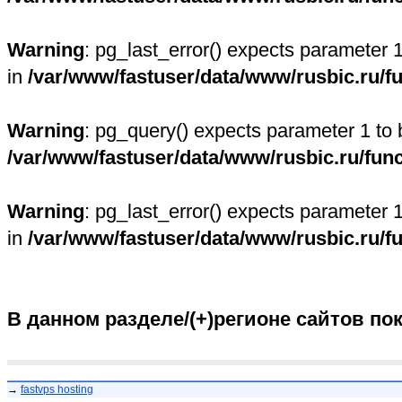
Warning
: pg_last_error() expects parameter 
in
/var/www/fastuser/data/www/rusbic.ru/f
Warning
: pg_query() expects parameter 1 to 
/var/www/fastuser/data/www/rusbic.ru/fun
Warning
: pg_last_error() expects parameter 
in
/var/www/fastuser/data/www/rusbic.ru/f
В данном разделе/(+)регионе сайтов по
→
fastvps hosting