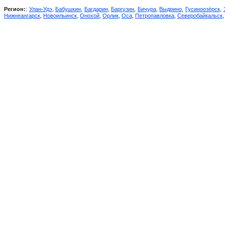
Регион:
:
Улан-Удэ
,
Бабушкин
,
Багдарин
,
Баргузин
,
Бичура
,
Выдрино
,
Гусиноозёрск
,
Нижнеангарск
,
Новоильинск
,
Онохой
,
Орлик
,
Оса
,
Петропавловка
,
Северобайкальск