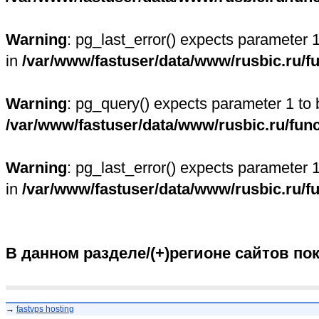
Warning
: pg_last_error() expects parameter 
in
/var/www/fastuser/data/www/rusbic.ru/f
Warning
: pg_query() expects parameter 1 to 
/var/www/fastuser/data/www/rusbic.ru/fun
Warning
: pg_last_error() expects parameter 
in
/var/www/fastuser/data/www/rusbic.ru/f
В данном разделе/(+)регионе сайтов по
→
fastvps hosting