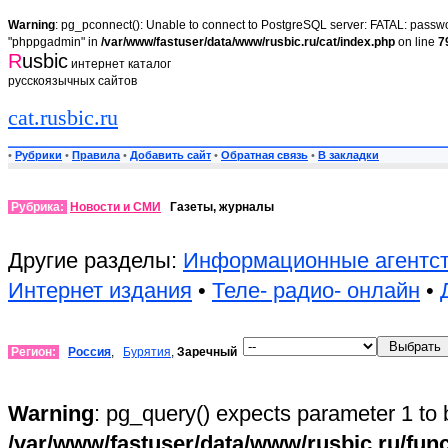
Warning
: pg_pconnect(): Unable to connect to PostgreSQL server: FATAL: passwor
"phppgadmin" in
/var/www/fastuser/data/www/rusbic.ru/cat/index.php
on line
7
R
usbic
интернет каталог
русскоязычных сайтов
cat.rusbic.ru
•
Рубрики
•
Правила
•
Добавить сайт
•
Обратная связь
•
В закладки
Рубрика:
Новости и СМИ
Газеты, журналы
Другие разделы:
Информационные агентс
Интернет издания
•
Теле- радио- онлайн
•
Регион:
Россия
,
Бурятия
,
Заречный
Warning
: pg_query() expects parameter 1 to 
/var/www/fastuser/data/www/rusbic.ru/fun