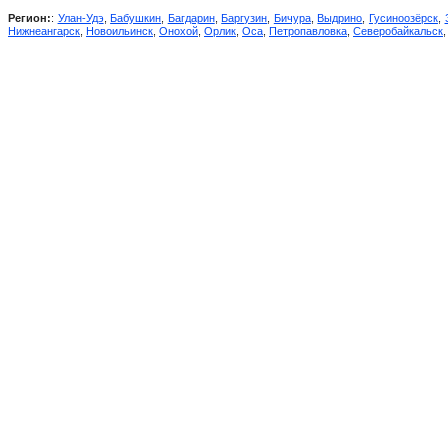
Регион:
:
Улан-Удэ
,
Бабушкин
,
Багдарин
,
Баргузин
,
Бичура
,
Выдрино
,
Гусиноозёрск
,
Нижнеангарск
,
Новоильинск
,
Онохой
,
Орлик
,
Оса
,
Петропавловка
,
Северобайкальск