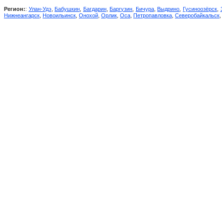
Регион:
:
Улан-Удэ
,
Бабушкин
,
Багдарин
,
Баргузин
,
Бичура
,
Выдрино
,
Гусиноозёрск
,
Нижнеангарск
,
Новоильинск
,
Онохой
,
Орлик
,
Оса
,
Петропавловка
,
Северобайкальск