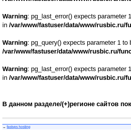
Warning
: pg_last_error() expects parameter 
in
/var/www/fastuser/data/www/rusbic.ru/f
Warning
: pg_query() expects parameter 1 to 
/var/www/fastuser/data/www/rusbic.ru/fun
Warning
: pg_last_error() expects parameter 
in
/var/www/fastuser/data/www/rusbic.ru/f
В данном разделе/(+)регионе сайтов по
→
fastvps hosting