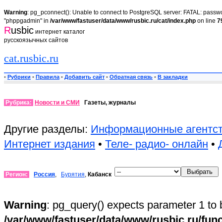
Warning
: pg_pconnect(): Unable to connect to PostgreSQL server: FATAL: passwor
"phppgadmin" in
/var/www/fastuser/data/www/rusbic.ru/cat/index.php
on line
7
R
usbic
интернет каталог
русскоязычных сайтов
cat.rusbic.ru
•
Рубрики
•
Правила
•
Добавить сайт
•
Обратная связь
•
В закладки
Рубрика:
Новости и СМИ
Газеты, журналы
Другие разделы:
Информационные агентс
Интернет издания
•
Теле- радио- онлайн
•
Регион:
Россия
,
Бурятия
,
Кабанск
Warning
: pg_query() expects parameter 1 to 
/var/www/fastuser/data/www/rusbic.ru/fun