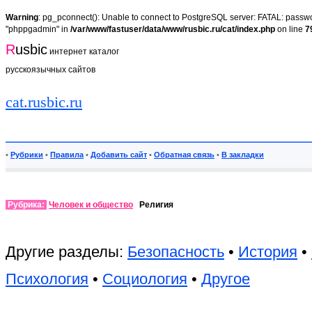
Warning
: pg_pconnect(): Unable to connect to PostgreSQL server: FATAL: passwor
"phppgadmin" in
/var/www/fastuser/data/www/rusbic.ru/cat/index.php
on line
7
R
usbic
интернет каталог
русскоязычных сайтов
cat.rusbic.ru
•
Рубрики
•
Правила
•
Добавить сайт
•
Обратная связь
•
В закладки
Рубрика:
Человек и общество
Религия
Другие разделы:
Безопасность
•
История
•
Психология
•
Социология
•
Другое