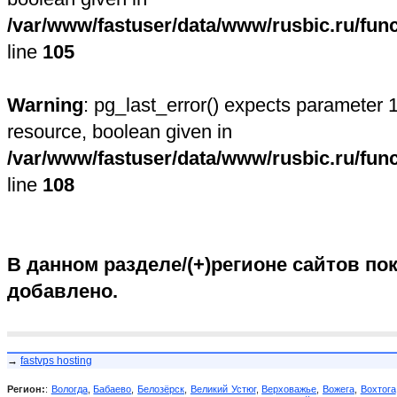
/var/www/fastuser/data/www/rusbic.ru/fun
line
105
Warning
: pg_last_error() expects parameter 1
resource, boolean given in
/var/www/fastuser/data/www/rusbic.ru/fun
line
108
В данном разделе/(+)регионе сайтов пок
добавлено.
→
fastvps hosting
Регион:
:
Вологда
,
Бабаево
,
Белозёрск
,
Великий Устюг
,
Верховажье
,
Вожега
,
Вохтога