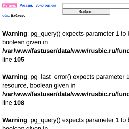
Регион:
Россия
,
Вологодская
обл.
,
Бабаево
Warning
: pg_query() expects parameter 1 to 
boolean given in
/var/www/fastuser/data/www/rusbic.ru/fun
line
105
Warning
: pg_last_error() expects parameter 1
resource, boolean given in
/var/www/fastuser/data/www/rusbic.ru/fun
line
108
Warning
: pg_query() expects parameter 1 to 
boolean given in