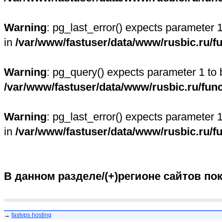
Warning
: pg_last_error() expects parameter 
in
/var/www/fastuser/data/www/rusbic.ru/f
Warning
: pg_query() expects parameter 1 to 
/var/www/fastuser/data/www/rusbic.ru/fun
Warning
: pg_last_error() expects parameter 
in
/var/www/fastuser/data/www/rusbic.ru/f
В данном разделе/(+)регионе сайтов по
→
fastvps hosting