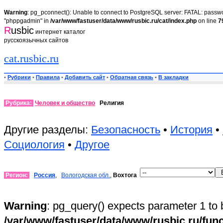
Warning
: pg_pconnect(): Unable to connect to PostgreSQL server: FATAL: passwor
"phppgadmin" in
/var/www/fastuser/data/www/rusbic.ru/cat/index.php
on line
7
R
usbic
интернет каталог
русскоязычных сайтов
cat.rusbic.ru
•
Рубрики
•
Правила
•
Добавить сайт
•
Обратная связь
•
В закладки
Рубрика:
Человек и общество
Религия
Другие разделы:
Безопасность
•
История
•
Социология
•
Другое
Регион:
Россия
,
Вологодская обл.
,
Вохтога
Warning
: pg_query() expects parameter 1 to 
/var/www/fastuser/data/www/rusbic.ru/fun