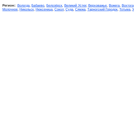
Регион:
:
Вологда
,
Бабаево
,
Белозёрск
,
Великий Устюг
,
Верховажье
,
Вожега
,
Вохтога
Молочное
,
Никольск
,
Нюксеница
,
Сокол
,
Суда
,
Сямжа
,
Тарногский Городок
,
Тотьма
,
У