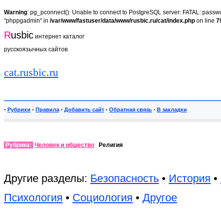
Warning
: pg_pconnect(): Unable to connect to PostgreSQL server: FATAL: passwor
"phppgadmin" in
/var/www/fastuser/data/www/rusbic.ru/cat/index.php
on line
7
R
usbic
интернет каталог
русскоязычных сайтов
cat.rusbic.ru
•
Рубрики
•
Правила
•
Добавить сайт
•
Обратная связь
•
В закладки
Рубрика:
Человек и общество
Религия
Другие разделы:
Безопасность
•
История
•
Психология
•
Социология
•
Другое