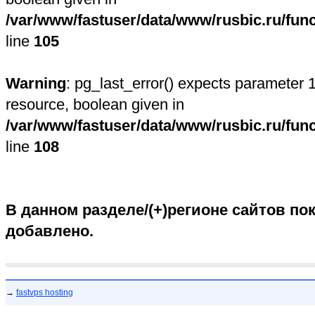
/var/www/fastuser/data/www/rusbic.ru/fun
line
105
Warning
: pg_last_error() expects parameter 1
resource, boolean given in
/var/www/fastuser/data/www/rusbic.ru/fun
line
108
В данном разделе/(+)регионе сайтов пок
добавлено.
→
fastvps hosting