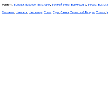
Регион:
:
Вологда
,
Бабаево
,
Белозёрск
,
Великий Устюг
,
Верховажье
,
Вожега
,
Вохтога
Молочное
,
Никольск
,
Нюксеница
,
Сокол
,
Суда
,
Сямжа
,
Тарногский Городок
,
Тотьма
,
У