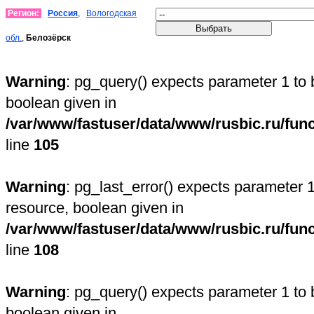
Регион:
Россия
,
Вологодская
обл.
,
Белозёрск
Warning
: pg_query() expects parameter 1 to 
boolean given in
/var/www/fastuser/data/www/rusbic.ru/fun
line
105
Warning
: pg_last_error() expects parameter 1
resource, boolean given in
/var/www/fastuser/data/www/rusbic.ru/fun
line
108
Warning
: pg_query() expects parameter 1 to 
boolean given in