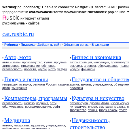
Warning
: pg_pconnect(): Unable to connect to PostgreSQL server: FATAL: passwor
"phppgadmin" in
/var/www/fastuser/data/www/rusbic.ru/cat/index.php
on line
7
R
usbic
интернет каталог
русскоязычных сайтов
cat.rusbic.ru
•
Рубрики
•
Правила
•
Добавить сайт
•
Обратная связь
•
В закладки
Авто, мото
Бизнес и экономика
•
•
авто и закон
,
производство
,
купля, продажа
,
автоматизация
,
инновации
,
производст
автосервис
,
страхование
,
обучение
,
реклама
,
агрором
,
оборудование
,
транс
безопасность
,
новости
,
клубы
,
мото
,
услуги
услуги
,
финансы
Города и регионы
Государство и обществ
•
•
география
,
история
,
регионы России
,
страны
,
армия
,
законы
,
учереждения
,
объедине
фото
,
эмиграция
политика
Компьютеры, программы
Культура и искусство
•
•
безопасность
,
железо
,
издания
,
сети
,
архитектура
,
дизайн, фото
,
изобр.искус
обслуживание
,
програмирование
,
софт
литература
,
музеи, выставки
,
музыка
,
н
творчество
,
танцы
,
творч.союзы
,
театр
Медицина
Недвижимость,
•
•
аптеки, лекарства
,
здоровье
,
учереждения
,
строительство
публикации
,
народная медицина