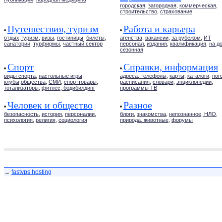
городская
,
загородная
,
коммерческая
,
строительство
,
страхование
Путешествия, туризм
Работа и карьера
•
•
отдых,туризм
,
визы
,
гостиницы
,
билеты
,
агенства
,
вакансии
,
за рубежом
,
ИТ
санатории
,
турфирмы
,
частный сектор
персонал
,
издания
,
квалификация
,
на д
сезонная
Спорт
Справки, информация
•
•
виды спорта
,
настольные игры
,
адреса, телефоны
,
карты
,
каталоги
,
пог
клубы,общества
,
СМИ
,
спорттовары
,
расписания
,
словари
,
энциклопедии
,
тотализаторы
,
фитнес, бодибилдинг
программы ТВ
Человек и общество
Разное
•
•
безопасность
,
история
,
персоналии
,
блоги
,
знакомства
,
непознанное, НЛО
,
психология
,
религия
,
социология
природа, животные
,
форумы
→
fastvps hosting