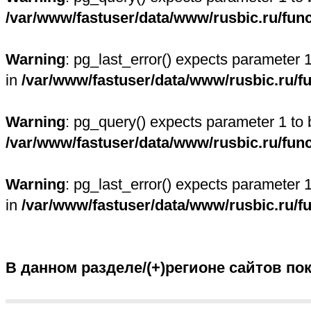
/var/www/fastuser/data/www/rusbic.ru/fun
Warning
: pg_last_error() expects parameter 
in
/var/www/fastuser/data/www/rusbic.ru/f
Warning
: pg_query() expects parameter 1 to 
/var/www/fastuser/data/www/rusbic.ru/fun
Warning
: pg_last_error() expects parameter 
in
/var/www/fastuser/data/www/rusbic.ru/f
В данном разделе/(+)регионе сайтов по