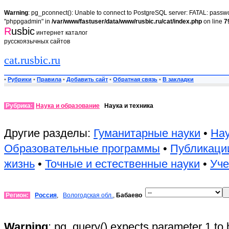
Warning
: pg_pconnect(): Unable to connect to PostgreSQL server: FATAL: passwor
"phppgadmin" in
/var/www/fastuser/data/www/rusbic.ru/cat/index.php
on line
7
R
usbic
интернет каталог
русскоязычных сайтов
cat.rusbic.ru
•
Рубрики
•
Правила
•
Добавить сайт
•
Обратная связь
•
В закладки
Рубрика:
Наука и образование
Наука и техника
Другие разделы:
Гуманитарные науки
•
Нау
Образовательные программы
•
Публикаци
жизнь
•
Точные и естественные науки
•
Уч
Регион:
Россия
,
Вологодская обл.
,
Бабаево
Warning
: pg_query() expects parameter 1 to 