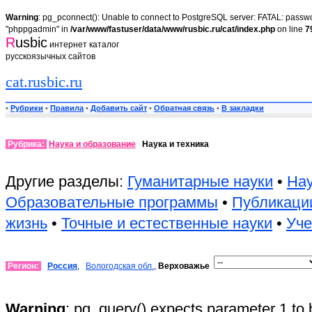
Warning
: pg_pconnect(): Unable to connect to PostgreSQL server: FATAL: passwor
"phppgadmin" in
/var/www/fastuser/data/www/rusbic.ru/cat/index.php
on line
7
R
usbic
интернет каталог
русскоязычных сайтов
cat.rusbic.ru
•
Рубрики
•
Правила
•
Добавить сайт
•
Обратная связь
•
В закладки
Рубрика:
Наука и образование
Наука и техника
Другие разделы:
Гуманитарные науки
•
Нау
Образовательные программы
•
Публикаци
жизнь
•
Точные и естественные науки
•
Уч
Регион:
Россия
,
Вологодская обл.
,
Верховажье
Warning
: pg_query() expects parameter 1 to 