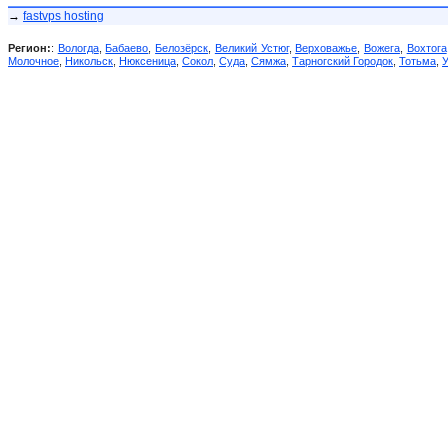
→
fastvps hosting
Регион:
:
Вологда
,
Бабаево
,
Белозёрск
,
Великий Устюг
,
Верховажье
,
Вожега
,
Вохтога
Молочное
,
Никольск
,
Нюксеница
,
Сокол
,
Суда
,
Сямжа
,
Тарногский Городок
,
Тотьма
,
У