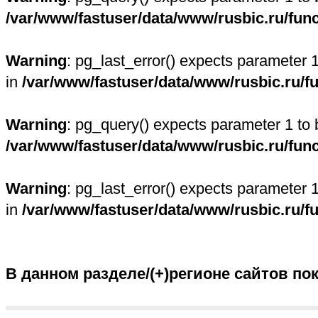
/var/www/fastuser/data/www/rusbic.ru/fun
Warning
: pg_last_error() expects parameter 
in
/var/www/fastuser/data/www/rusbic.ru/f
Warning
: pg_query() expects parameter 1 to 
/var/www/fastuser/data/www/rusbic.ru/fun
Warning
: pg_last_error() expects parameter 
in
/var/www/fastuser/data/www/rusbic.ru/f
В данном разделе/(+)регионе сайтов по