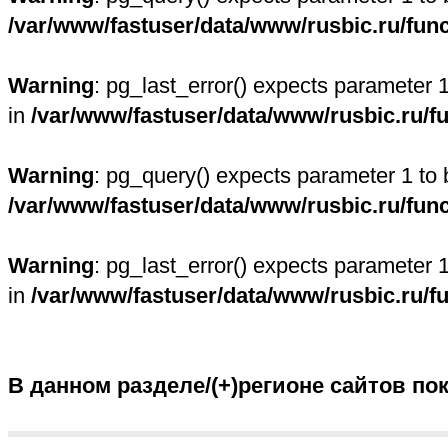
/var/www/fastuser/data/www/rusbic.ru/fun
Warning
: pg_last_error() expects parameter 
in
/var/www/fastuser/data/www/rusbic.ru/f
Warning
: pg_query() expects parameter 1 to 
/var/www/fastuser/data/www/rusbic.ru/fun
Warning
: pg_last_error() expects parameter 
in
/var/www/fastuser/data/www/rusbic.ru/f
В данном разделе/(+)регионе сайтов по