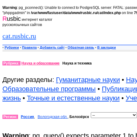
Warning
: pg_pconnect(): Unable to connect to PostgreSQL server: FATAL: passwor
"phppgadmin" in
/var/www/fastuser/data/www/rusbic.ru/cat/index.php
on line
7
R
usbic
интернет каталог
русскоязычных сайтов
cat.rusbic.ru
•
Рубрики
•
Правила
•
Добавить сайт
•
Обратная связь
•
В закладки
Рубрика:
Наука и образование
Наука и техника
Другие разделы:
Гуманитарные науки
•
Нау
Образовательные программы
•
Публикаци
жизнь
•
Точные и естественные науки
•
Уч
Регион:
Россия
,
Вологодская обл.
,
Белозёрск
Warning
: pg_query() expects parameter 1 to 