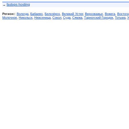
→
fastvps hosting
Регион:
:
Вологда
,
Бабаево
,
Белозёрск
,
Великий Устюг
,
Верховажье
,
Вожега
,
Вохтога
Молочное
,
Никольск
,
Нюксеница
,
Сокол
,
Суда
,
Сямжа
,
Тарногский Городок
,
Тотьма
,
У