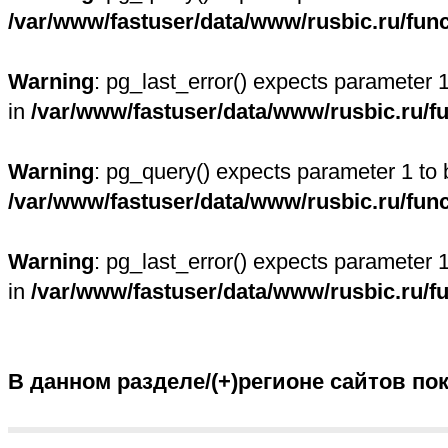
/var/www/fastuser/data/www/rusbic.ru/fun
Warning
: pg_last_error() expects parameter 
in
/var/www/fastuser/data/www/rusbic.ru/f
Warning
: pg_query() expects parameter 1 to 
/var/www/fastuser/data/www/rusbic.ru/fun
Warning
: pg_last_error() expects parameter 
in
/var/www/fastuser/data/www/rusbic.ru/f
В данном разделе/(+)регионе сайтов по