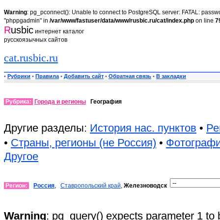
Warning
: pg_pconnect(): Unable to connect to PostgreSQL server: FATAL: passwor
"phppgadmin" in
/var/www/fastuser/data/www/rusbic.ru/cat/index.php
on line
7
R
usbic
интернет каталог
русскоязычных сайтов
cat.rusbic.ru
•
Рубрики
•
Правила
•
Добавить сайт
•
Обратная связь
•
В закладки
Рубрика:
Города и регионы
География
Другие разделы:
История нас. пунктов
•
Ре
•
Страны, регионы (не Россия)
•
Фотограф
Другое
Регион:
Россия
,
Ставропольский край
,
Железноводск
Warning
: pg_query() expects parameter 1 to 