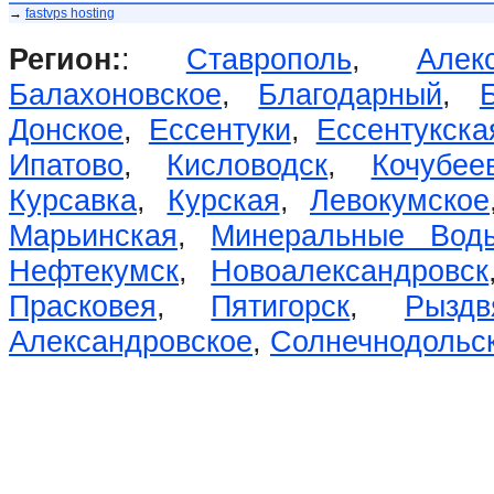
→
fastvps hosting
Регион:
:
Ставрополь
,
Алек
Балахоновское
,
Благодарный
,
Донское
,
Ессентуки
,
Ессентукска
Ипатово
,
Кисловодск
,
Кочубее
Курсавка
,
Курская
,
Левокумское
Марьинская
,
Минеральные Вод
Нефтекумск
,
Новоалександровск
Прасковея
,
Пятигорск
,
Рыздв
Александровское
,
Солнечнодольс