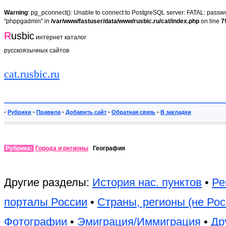
Warning
: pg_pconnect(): Unable to connect to PostgreSQL server: FATAL: passwor
"phppgadmin" in
/var/www/fastuser/data/www/rusbic.ru/cat/index.php
on line
7
R
usbic
интернет каталог
русскоязычных сайтов
cat.rusbic.ru
•
Рубрики
•
Правила
•
Добавить сайт
•
Обратная связь
•
В закладки
Рубрика:
Города и регионы
География
Другие разделы:
История нас. пунктов
•
Ре
порталы России
•
Страны, регионы (не Рос
Фотографии
•
Эмиграция/Иммиграция
•
Др