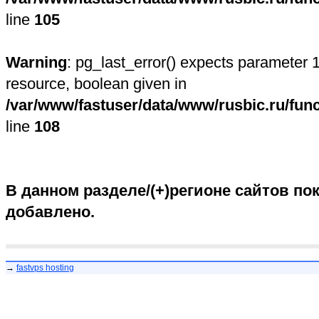
line
105
Warning
: pg_last_error() expects parameter 1
resource, boolean given in
/var/www/fastuser/data/www/rusbic.ru/fun
line
108
В данном разделе/(+)регионе сайтов пок
добавлено.
→
fastvps hosting