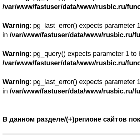
/var/www/fastuser/data/www/rusbic.ru/fun
Warning
: pg_last_error() expects parameter 
in
/var/www/fastuser/data/www/rusbic.ru/f
Warning
: pg_query() expects parameter 1 to 
/var/www/fastuser/data/www/rusbic.ru/fun
Warning
: pg_last_error() expects parameter 
in
/var/www/fastuser/data/www/rusbic.ru/f
В данном разделе/(+)регионе сайтов по