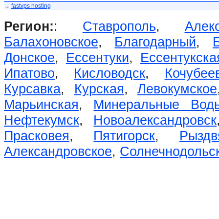
→
fastvps hosting
Регион:
:
Ставрополь
,
Алек
Балахоновское
,
Благодарный
,
Донское
,
Ессентуки
,
Ессентукска
Ипатово
,
Кисловодск
,
Кочубее
Курсавка
,
Курская
,
Левокумское
Марьинская
,
Минеральные Вод
Нефтекумск
,
Новоалександровск
Прасковея
,
Пятигорск
,
Рыздв
Александровское
,
Солнечнодольс