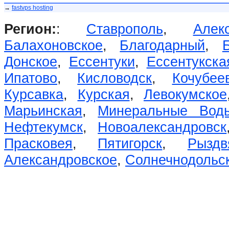
→
fastvps hosting
Регион:
:
Ставрополь
,
Алек
Балахоновское
,
Благодарный
,
Донское
,
Ессентуки
,
Ессентукска
Ипатово
,
Кисловодск
,
Кочубее
Курсавка
,
Курская
,
Левокумское
Марьинская
,
Минеральные Вод
Нефтекумск
,
Новоалександровск
Прасковея
,
Пятигорск
,
Рыздв
Александровское
,
Солнечнодольс