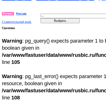
Регион:
Россия
,
Ставропольский край
,
Грачёвка
Warning
: pg_query() expects parameter 1 to 
boolean given in
/var/www/fastuser/data/www/rusbic.ru/fun
line
105
Warning
: pg_last_error() expects parameter 1
resource, boolean given in
/var/www/fastuser/data/www/rusbic.ru/fun
line
108