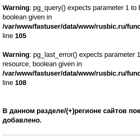
Warning
: pg_query() expects parameter 1 to 
boolean given in
/var/www/fastuser/data/www/rusbic.ru/fun
line
105
Warning
: pg_last_error() expects parameter 1
resource, boolean given in
/var/www/fastuser/data/www/rusbic.ru/fun
line
108
В данном разделе/(+)регионе сайтов пок
добавлено.