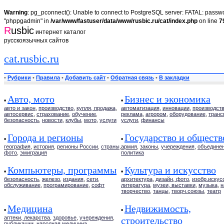
Warning
: pg_pconnect(): Unable to connect to PostgreSQL server: FATAL: passwor
"phppgadmin" in
/var/www/fastuser/data/www/rusbic.ru/cat/index.php
on line
7
R
usbic
интернет каталог
русскоязычных сайтов
cat.rusbic.ru
•
Рубрики
•
Правила
•
Добавить сайт
•
Обратная связь
•
В закладки
Авто, мото
Бизнес и экономика
•
•
авто и закон
,
производство
,
купля, продажа
,
автоматизация
,
инновации
,
производст
автосервис
,
страхование
,
обучение
,
реклама
,
агрором
,
оборудование
,
транс
безопасность
,
новости
,
клубы
,
мото
,
услуги
услуги
,
финансы
Города и регионы
Государство и обществ
•
•
география
,
история
,
регионы России
,
страны
,
армия
,
законы
,
учереждения
,
объедине
фото
,
эмиграция
политика
Компьютеры, программы
Культура и искусство
•
•
безопасность
,
железо
,
издания
,
сети
,
архитектура
,
дизайн, фото
,
изобр.искус
обслуживание
,
програмирование
,
софт
литература
,
музеи, выставки
,
музыка
,
н
творчество
,
танцы
,
творч.союзы
,
театр
Медицина
Недвижимость,
•
•
аптеки, лекарства
,
здоровье
,
учереждения
,
строительство
публикации
,
народная медицина