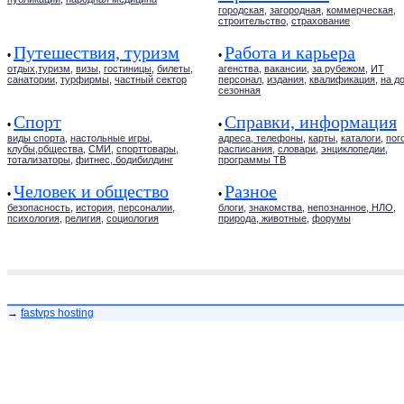
городская
,
загородная
,
коммерческая
,
строительство
,
страхование
Путешествия, туризм
Работа и карьера
•
•
отдых,туризм
,
визы
,
гостиницы
,
билеты
,
агенства
,
вакансии
,
за рубежом
,
ИТ
санатории
,
турфирмы
,
частный сектор
персонал
,
издания
,
квалификация
,
на д
сезонная
Спорт
Справки, информация
•
•
виды спорта
,
настольные игры
,
адреса, телефоны
,
карты
,
каталоги
,
пог
клубы,общества
,
СМИ
,
спорттовары
,
расписания
,
словари
,
энциклопедии
,
тотализаторы
,
фитнес, бодибилдинг
программы ТВ
Человек и общество
Разное
•
•
безопасность
,
история
,
персоналии
,
блоги
,
знакомства
,
непознанное, НЛО
,
психология
,
религия
,
социология
природа, животные
,
форумы
→
fastvps hosting