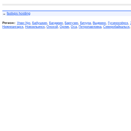
→
fastvps hosting
Регион:
:
Улан-Удэ
,
Бабушкин
,
Багдарин
,
Баргузин
,
Бичура
,
Выдрино
,
Гусиноозёрск
,
Нижнеангарск
,
Новоильинск
,
Онохой
,
Орлик
,
Оса
,
Петропавловка
,
Северобайкальск