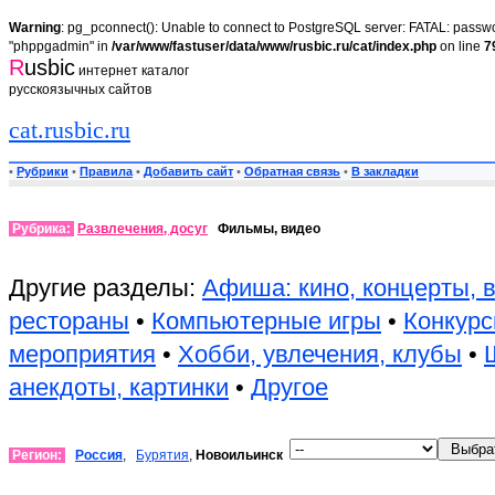
Warning
: pg_pconnect(): Unable to connect to PostgreSQL server: FATAL: passwor
"phppgadmin" in
/var/www/fastuser/data/www/rusbic.ru/cat/index.php
on line
7
R
usbic
интернет каталог
русскоязычных сайтов
cat.rusbic.ru
•
Рубрики
•
Правила
•
Добавить сайт
•
Обратная связь
•
В закладки
Рубрика:
Развлечения, досуг
Фильмы, видео
Другие разделы:
Афиша: кино, концерты, 
рестораны
•
Компьютерные игры
•
Конкурс
мероприятия
•
Хобби, увлечения, клубы
•
анекдоты, картинки
•
Другое
Регион:
Россия
,
Бурятия
,
Новоильинск