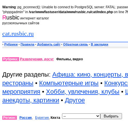
Warning
: pg_pconnect(): Unable to connect to PostgreSQL server: FATAL: passwor
"phppgadmin" in
/var/www/fastuser/data/www/rusbic.ru/cat/index.php
on line
7
R
usbic
интернет каталог
русскоязычных сайтов
cat.rusbic.ru
•
Рубрики
•
Правила
•
Добавить сайт
•
Обратная связь
•
В закладки
Рубрика:
Развлечения, досуг
Фильмы, видео
Другие разделы:
Афиша: кино, концерты, 
рестораны
•
Компьютерные игры
•
Конкурс
мероприятия
•
Хобби, увлечения, клубы
•
анекдоты, картинки
•
Другое
Регион:
Россия
,
Бурятия
,
Кяхта