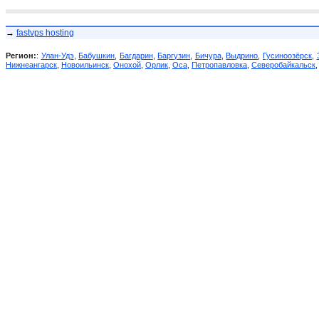
→
fastvps hosting
Регион:
:
Улан-Удэ
,
Бабушкин
,
Багдарин
,
Баргузин
,
Бичура
,
Выдрино
,
Гусиноозёрск
,
Нижнеангарск
,
Новоильинск
,
Онохой
,
Орлик
,
Оса
,
Петропавловка
,
Северобайкальск