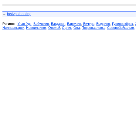
→
fastvps hosting
Регион:
:
Улан-Удэ
,
Бабушкин
,
Багдарин
,
Баргузин
,
Бичура
,
Выдрино
,
Гусиноозёрск
,
Нижнеангарск
,
Новоильинск
,
Онохой
,
Орлик
,
Оса
,
Петропавловка
,
Северобайкальск