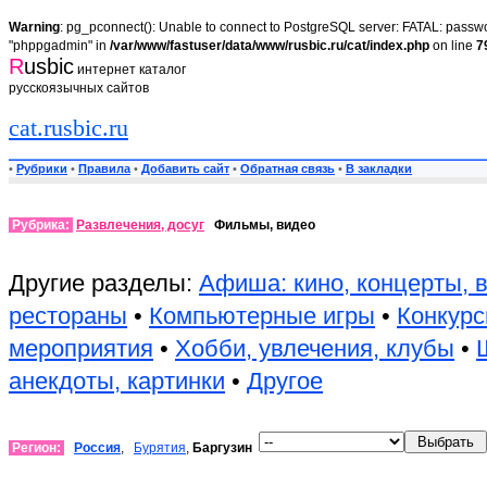
Warning
: pg_pconnect(): Unable to connect to PostgreSQL server: FATAL: passwor
"phppgadmin" in
/var/www/fastuser/data/www/rusbic.ru/cat/index.php
on line
7
R
usbic
интернет каталог
русскоязычных сайтов
cat.rusbic.ru
•
Рубрики
•
Правила
•
Добавить сайт
•
Обратная связь
•
В закладки
Рубрика:
Развлечения, досуг
Фильмы, видео
Другие разделы:
Афиша: кино, концерты, 
рестораны
•
Компьютерные игры
•
Конкурс
мероприятия
•
Хобби, увлечения, клубы
•
анекдоты, картинки
•
Другое
Регион:
Россия
,
Бурятия
,
Баргузин