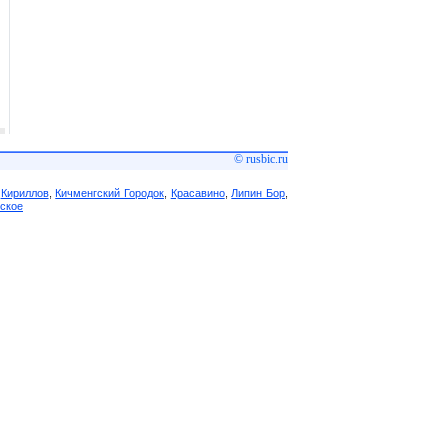
© rusbic.ru
,
Кириллов
,
Кичменгский Городок
,
Красавино
,
Липин Бор
,
ское