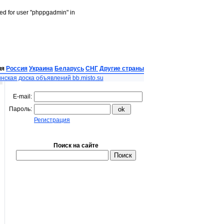
led for user "phppgadmin" in
ия
Россия
Украина
Беларусь
СНГ
Другие страны
нская доска объявлений bb.misto.su
E-mail:
Пароль:
Регистрация
Поиск на сайте