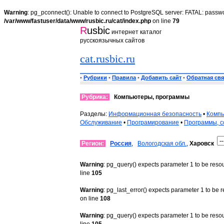
Warning
: pg_pconnect(): Unable to connect to PostgreSQL server: FATAL: passwo
/var/www/fastuser/data/www/rusbic.ru/cat/index.php
on line
79
R
usbic
интернет каталог
русскоязычных сайтов
cat.rusbic.ru
•
Рубрики
•
Правила
•
Добавить сайт
•
Обратная свя
Рубрика:
Компьютеры, программы
Разделы:
Информационная безопасность
•
Компь
Обслуживание
•
Програмирование
•
Программы, с
Регион:
Россия
,
Вологодская обл.
,
Харовск
Warning
: pg_query() expects parameter 1 to be reso
line
105
Warning
: pg_last_error() expects parameter 1 to be 
on line
108
Warning
: pg_query() expects parameter 1 to be reso