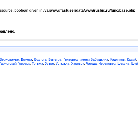
resource, boolean given in
/var/www/fastuser/data/www/rusbic.ru/func/base.php
бавлено.
Верховажье
,
Вожега
,
Вохтога
,
Вытегра
,
Грязовец
,
имени Бабушкина
,
Кадников
,
Кадуй
Тарногский Городок
,
Тотьма
,
Устье
,
Устюжна
,
Харовск
,
Чагода
,
Череповец
,
Шексна
,
Шуй