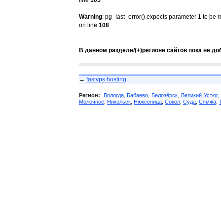
line
105
Warning
: pg_last_error() expects parameter 1 to be 
on line
108
В данном разделе/(+)регионе сайтов пока не до
→
fastvps hosting
Регион:
:
Вологда
,
Бабаево
,
Белозёрск
,
Великий Устюг
,
Молочное
,
Никольск
,
Нюксеница
,
Сокол
,
Суда
,
Сямжа
,