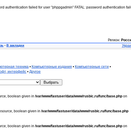
rd authentication failed for user "phppgadmin" FATAL: password authentication fai
Регион:
Росс
зь
•
В закладки
Украи
ютерная техника
•
Компьютерные издания
•
Компьютерные сети
•
офт, интерфейс
•
Другое
urce, boolean given in
/var/www/fastuser/data/www/rusbic.ru/func/base.php
on
resource, boolean given in
/var/www/fastuser/data/www/rusbic.ru/func/base.php
urce, boolean given in
/var/www/fastuser/data/www/rusbic.ru/func/base.php
on