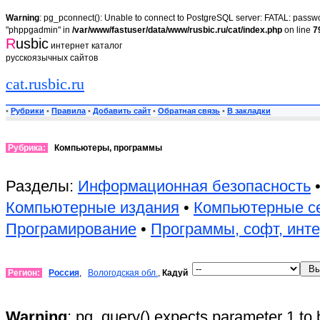
Warning
: pg_pconnect(): Unable to connect to PostgreSQL server: FATAL: passwor
"phppgadmin" in
/var/www/fastuser/data/www/rusbic.ru/cat/index.php
on line
7
R
usbic
интернет каталог
русскоязычных сайтов
cat.rusbic.ru
•
Рубрики
•
Правила
•
Добавить сайт
•
Обратная связь
•
В закладки
Рубрика:
Компьютеры, программы
Разделы:
Информационная безопасность
Компьютерные издания
•
Компьютерные с
Програмирование
•
Программы, софт, инт
Регион:
Россия
,
Вологодская обл.
,
Кадуй
Warning
: pg_query() expects parameter 1 to 