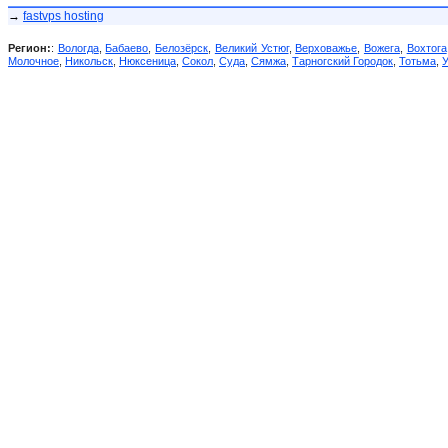
→
fastvps hosting
Регион:
:
Вологда
,
Бабаево
,
Белозёрск
,
Великий Устюг
,
Верховажье
,
Вожега
,
Вохтога
Молочное
,
Никольск
,
Нюксеница
,
Сокол
,
Суда
,
Сямжа
,
Тарногский Городок
,
Тотьма
,
У