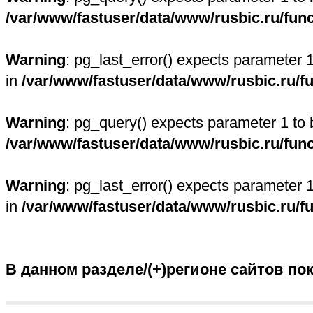
/var/www/fastuser/data/www/rusbic.ru/fun
Warning
: pg_last_error() expects parameter 
in
/var/www/fastuser/data/www/rusbic.ru/f
Warning
: pg_query() expects parameter 1 to 
/var/www/fastuser/data/www/rusbic.ru/fun
Warning
: pg_last_error() expects parameter 
in
/var/www/fastuser/data/www/rusbic.ru/f
В данном разделе/(+)регионе сайтов по