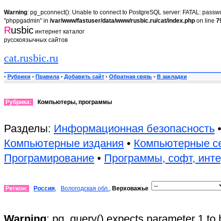
Warning
: pg_pconnect(): Unable to connect to PostgreSQL server: FATAL: passwor
"phppgadmin" in
/var/www/fastuser/data/www/rusbic.ru/cat/index.php
on line
7
R
usbic
интернет каталог
русскоязычных сайтов
cat.rusbic.ru
•
Рубрики
•
Правила
•
Добавить сайт
•
Обратная связь
•
В закладки
Рубрика:
Компьютеры, программы
Разделы:
Информационная безопасность
Компьютерные издания
•
Компьютерные с
Програмирование
•
Программы, софт, инт
Регион:
Россия
,
Вологодская обл.
,
Верховажье
Warning
: pg_query() expects parameter 1 to 