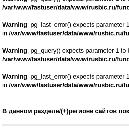
/var/www/fastuser/data/www/rusbic.ru/fun
Warning
: pg_last_error() expects parameter 
in
/var/www/fastuser/data/www/rusbic.ru/f
Warning
: pg_query() expects parameter 1 to 
/var/www/fastuser/data/www/rusbic.ru/fun
Warning
: pg_last_error() expects parameter 
in
/var/www/fastuser/data/www/rusbic.ru/f
В данном разделе/(+)регионе сайтов по