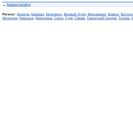
→
fastvps hosting
Регион:
:
Вологда
,
Бабаево
,
Белозёрск
,
Великий Устюг
,
Верховажье
,
Вожега
,
Вохтога
Молочное
,
Никольск
,
Нюксеница
,
Сокол
,
Суда
,
Сямжа
,
Тарногский Городок
,
Тотьма
,
У