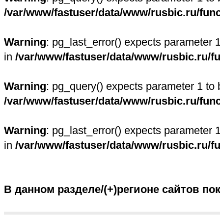
/var/www/fastuser/data/www/rusbic.ru/fun
Warning
: pg_last_error() expects parameter 
in
/var/www/fastuser/data/www/rusbic.ru/f
Warning
: pg_query() expects parameter 1 to 
/var/www/fastuser/data/www/rusbic.ru/fun
Warning
: pg_last_error() expects parameter 
in
/var/www/fastuser/data/www/rusbic.ru/f
В данном разделе/(+)регионе сайтов по