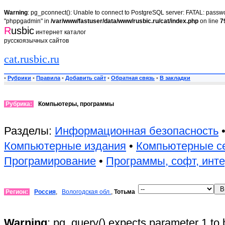
Warning
: pg_pconnect(): Unable to connect to PostgreSQL server: FATAL: passwor
"phppgadmin" in
/var/www/fastuser/data/www/rusbic.ru/cat/index.php
on line
7
R
usbic
интернет каталог
русскоязычных сайтов
cat.rusbic.ru
•
Рубрики
•
Правила
•
Добавить сайт
•
Обратная связь
•
В закладки
Рубрика:
Компьютеры, программы
Разделы:
Информационная безопасность
Компьютерные издания
•
Компьютерные с
Програмирование
•
Программы, софт, инт
Регион:
Россия
,
Вологодская обл.
,
Тотьма
Warning
: pg_query() expects parameter 1 to 