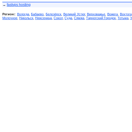
→
fastvps hosting
Регион:
:
Вологда
,
Бабаево
,
Белозёрск
,
Великий Устюг
,
Верховажье
,
Вожега
,
Вохтога
Молочное
,
Никольск
,
Нюксеница
,
Сокол
,
Суда
,
Сямжа
,
Тарногский Городок
,
Тотьма
,
У