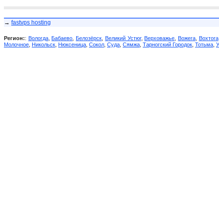
→
fastvps hosting
Регион:
:
Вологда
,
Бабаево
,
Белозёрск
,
Великий Устюг
,
Верховажье
,
Вожега
,
Вохтога
Молочное
,
Никольск
,
Нюксеница
,
Сокол
,
Суда
,
Сямжа
,
Тарногский Городок
,
Тотьма
,
У