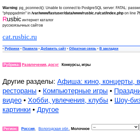
Warning
: pg_pconnect(): Unable to connect to PostgreSQL server: FATAL: passwor
"phppgadmin" in
/var/www/fastuser/data/www/rusbic.ru/cat/index.php
on line
7
R
usbic
интернет каталог
русскоязычных сайтов
cat.rusbic.ru
•
Рубрики
•
Правила
•
Добавить сайт
•
Обратная связь
•
В закладки
Рубрика:
Развлечения, досуг
Конкурсы, игры
Другие разделы:
Афиша: кино, концерты, 
рестораны
•
Компьютерные игры
•
Праздни
видео
•
Хобби, увлечения, клубы
•
Шоу-би
картинки
•
Другое
Регион:
Россия
,
Вологодская обл.
,
Молочное