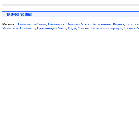
→
fastvps hosting
Регион:
:
Вологда
,
Бабаево
,
Белозёрск
,
Великий Устюг
,
Верховажье
,
Вожега
,
Вохтога
Молочное
,
Никольск
,
Нюксеница
,
Сокол
,
Суда
,
Сямжа
,
Тарногский Городок
,
Тотьма
,
У