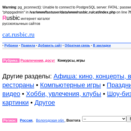
Warning
: pg_pconnect(): Unable to connect to PostgreSQL server: FATAL: passwor
"phppgadmin" in
/var/www/fastuser/data/www/rusbic.ru/cat/index.php
on line
7
R
usbic
интернет каталог
русскоязычных сайтов
cat.rusbic.ru
•
Рубрики
•
Правила
•
Добавить сайт
•
Обратная связь
•
В закладки
Рубрика:
Развлечения, досуг
Конкурсы, игры
Другие разделы:
Афиша: кино, концерты, 
рестораны
•
Компьютерные игры
•
Праздни
видео
•
Хобби, увлечения, клубы
•
Шоу-би
картинки
•
Другое
Регион:
Россия
,
Вологодская обл.
,
Вохтога