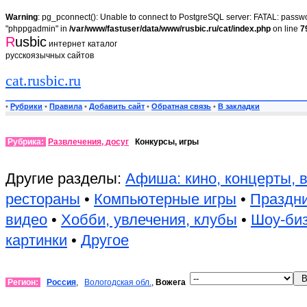
Warning
: pg_pconnect(): Unable to connect to PostgreSQL server: FATAL: passwor
"phppgadmin" in
/var/www/fastuser/data/www/rusbic.ru/cat/index.php
on line
7
R
usbic
интернет каталог
русскоязычных сайтов
cat.rusbic.ru
•
Рубрики
•
Правила
•
Добавить сайт
•
Обратная связь
•
В закладки
Рубрика:
Развлечения, досуг
Конкурсы, игры
Другие разделы:
Афиша: кино, концерты, 
рестораны
•
Компьютерные игры
•
Праздни
видео
•
Хобби, увлечения, клубы
•
Шоу-би
картинки
•
Другое
Регион:
Россия
,
Вологодская обл.
,
Вожега