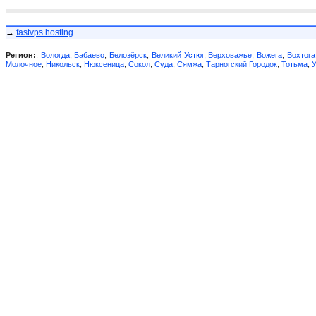
→
fastvps hosting
Регион:
:
Вологда
,
Бабаево
,
Белозёрск
,
Великий Устюг
,
Верховажье
,
Вожега
,
Вохтога
Молочное
,
Никольск
,
Нюксеница
,
Сокол
,
Суда
,
Сямжа
,
Тарногский Городок
,
Тотьма
,
У