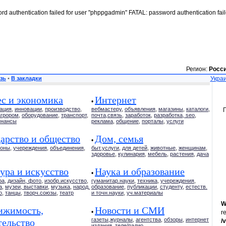
rd authentication failed for user "phppgadmin" FATAL: password authentication fai
Регион:
Росс
зь
•
В закладки
Украи
ес и экономика
Интернет
•
ация
,
инновации
,
производство
,
вебмастеру
,
объявления
,
магазины
,
каталоги
,
агрором
,
оборудование
,
транспорт
,
почта,связь
,
заработок
,
разработка, seo
,
нансы
реклама
,
общение
,
порталы
,
услуги
арство и общество
Дом, семья
•
коны
,
учереждения
,
объединения
,
быт.услуги
,
для детей
,
животные
,
женщинам
,
здоровье
,
кулинария
,
мебель
,
растения
,
дача
ура и искусство
Наука и образование
•
ра
,
дизайн, фото
,
изобр.искусство
,
гуманитар.науки
,
техника
,
учереждения
,
а
,
музеи, выставки
,
музыка
,
народ.
образование
,
публикации
,
студенту
,
естеств.
о
,
танцы
,
творч.союзы
,
театр
и точн.науки
,
уч.материалы
W
ижимость,
Новости и СМИ
•
r
газеты,журналы
,
агентства
,
обзоры
,
интернет
тельство
/
издания
,
теле/радио