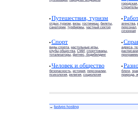
городская
строитель
Путешествия, туризм
Работ
•
•
отдых,туризм
,
визы
,
гостиницы
,
билеты
,
агенства
,
санатории
,
турфирмы
,
частный сектор
персонал
,
сезонная
Спорт
Спра
•
•
виды спорта
,
настольные игры
,
адреса, т
клубы,общества
,
СМИ
,
спорттовары
,
расписани
тотализаторы
,
фитнес, бодибилдинг
программ
Человек и общество
Разн
•
•
безопасность
,
история
,
персоналии
,
блоги
,
зна
психология
,
религия
,
социология
природа, 
→
fastvps hosting