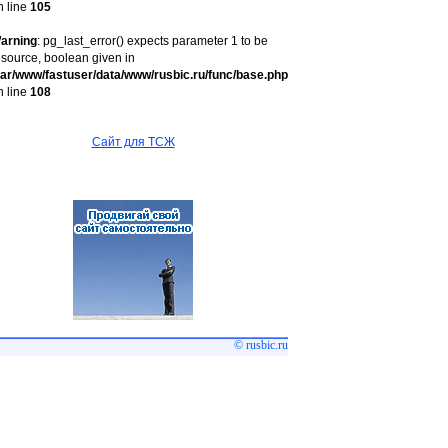
n line
105
arning
: pg_last_error() expects parameter 1 to be
esource, boolean given in
var/www/fastuser/data/www/rusbic.ru/func/base.php
n line
108
Сайт для ТСЖ
© rusbic.ru