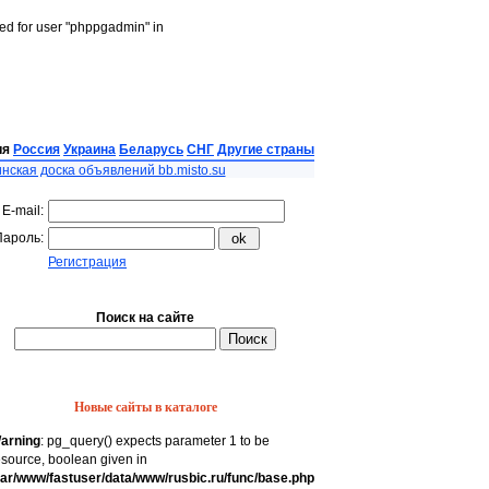
led for user "phppgadmin" in
ия
Россия
Украина
Беларусь
СНГ
Другие страны
нская доска объявлений bb.misto.su
E-mail:
Пароль:
Регистрация
Поиск на сайте
Новые сайты в каталоге
arning
: pg_query() expects parameter 1 to be
esource, boolean given in
var/www/fastuser/data/www/rusbic.ru/func/base.php