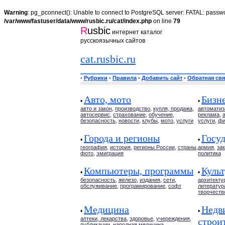
Warning
: pg_pconnect(): Unable to connect to PostgreSQL server: FATAL: passwo
/var/www/fastuser/data/www/rusbic.ru/cat/index.php
on line
79
R
usbic
интернет каталог
русскоязычных сайтов
cat.rusbic.ru
•
Рубрики
•
Правила
•
Добавить сайт
•
Обратная свя
Авто, мото
Бизн
•
•
авто и закон
,
производство
,
купля, продажа
,
автоматиз
автосервис
,
страхование
,
обучение
,
реклама
,
безопасность
,
новости
,
клубы
,
мото
,
услуги
услуги
,
фи
Города и регионы
Госуд
•
•
география
,
история
,
регионы России
,
страны
,
армия
,
за
фото
,
эмиграция
политика
Компьютеры, программы
Культ
•
•
безопасность
,
железо
,
издания
,
сети
,
архитекту
обслуживание
,
програмирование
,
софт
литератур
творчеств
Медицина
Недв
•
•
аптеки, лекарства
,
здоровье
,
учереждения
,
строи
публикации
,
народная медицина