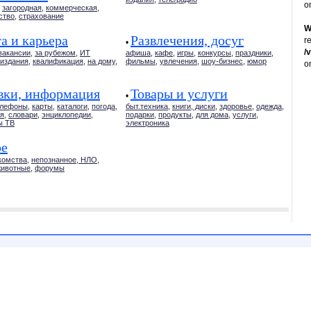
o
,
загородная
,
коммерческая
,
ство
,
страхование
W
а и карьера
Развлечения, досуг
r
•
/
вакансии
,
за рубежом
,
ИТ
афиша
,
кафе
,
игры
,
конкурсы
,
праздники
,
издания
,
квалификация
,
на дому
,
фильмы
,
увлечения
,
шоу-бизнес
,
юмор
o
вки, информация
Товары и услуги
•
елефоны
,
карты
,
каталоги
,
погода
,
быт.техника
,
книги, диски
,
здоровье
,
одежда
,
я
,
словари
,
энциклопедии
,
подарки
,
продукты
,
для дома
,
услуги
,
ы ТВ
электроника
ое
комства
,
непознанное, НЛО
,
животные
,
форумы