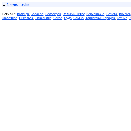
→
fastvps hosting
Регион:
:
Вологда
,
Бабаево
,
Белозёрск
,
Великий Устюг
,
Верховажье
,
Вожега
,
Вохтога
Молочное
,
Никольск
,
Нюксеница
,
Сокол
,
Суда
,
Сямжа
,
Тарногский Городок
,
Тотьма
,
У