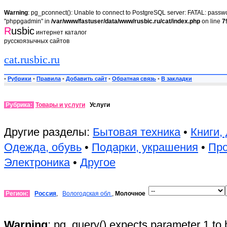
Warning
: pg_pconnect(): Unable to connect to PostgreSQL server: FATAL: passwor
"phppgadmin" in
/var/www/fastuser/data/www/rusbic.ru/cat/index.php
on line
7
R
usbic
интернет каталог
русскоязычных сайтов
cat.rusbic.ru
•
Рубрики
•
Правила
•
Добавить сайт
•
Обратная связь
•
В закладки
Рубрика:
Товары и услуги
Услуги
Другие разделы:
Бытовая техника
•
Книги,
Одежда, обувь
•
Подарки, украшения
•
Пр
Электроника
•
Другое
Регион:
Россия
,
Вологодская обл.
,
Молочное
Warning
: pg_query() expects parameter 1 to 