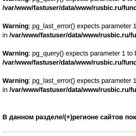
/var/www/fastuser/data/www/rusbic.ru/fun
Warning
: pg_last_error() expects parameter 
in
/var/www/fastuser/data/www/rusbic.ru/f
Warning
: pg_query() expects parameter 1 to 
/var/www/fastuser/data/www/rusbic.ru/fun
Warning
: pg_last_error() expects parameter 
in
/var/www/fastuser/data/www/rusbic.ru/f
В данном разделе/(+)регионе сайтов по