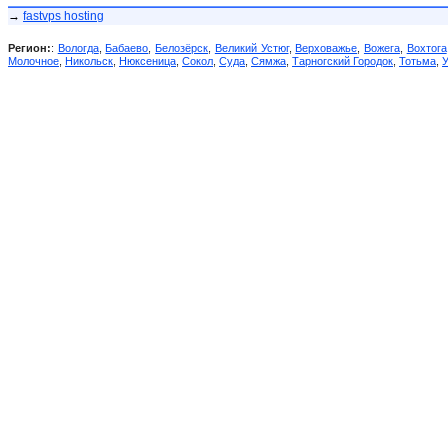
→
fastvps hosting
Регион:
:
Вологда
,
Бабаево
,
Белозёрск
,
Великий Устюг
,
Верховажье
,
Вожега
,
Вохтога
Молочное
,
Никольск
,
Нюксеница
,
Сокол
,
Суда
,
Сямжа
,
Тарногский Городок
,
Тотьма
,
У