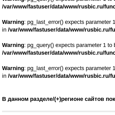
/var/www/fastuser/data/www/rusbic.ru/fun
Warning
: pg_last_error() expects parameter 
in
/var/www/fastuser/data/www/rusbic.ru/f
Warning
: pg_query() expects parameter 1 to 
/var/www/fastuser/data/www/rusbic.ru/fun
Warning
: pg_last_error() expects parameter 
in
/var/www/fastuser/data/www/rusbic.ru/f
В данном разделе/(+)регионе сайтов по