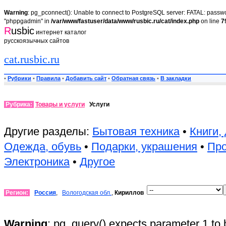
Warning
: pg_pconnect(): Unable to connect to PostgreSQL server: FATAL: passwor
"phppgadmin" in
/var/www/fastuser/data/www/rusbic.ru/cat/index.php
on line
7
R
usbic
интернет каталог
русскоязычных сайтов
cat.rusbic.ru
•
Рубрики
•
Правила
•
Добавить сайт
•
Обратная связь
•
В закладки
Рубрика:
Товары и услуги
Услуги
Другие разделы:
Бытовая техника
•
Книги,
Одежда, обувь
•
Подарки, украшения
•
Пр
Электроника
•
Другое
Регион:
Россия
,
Вологодская обл.
,
Кириллов
Warning
: pg_query() expects parameter 1 to 