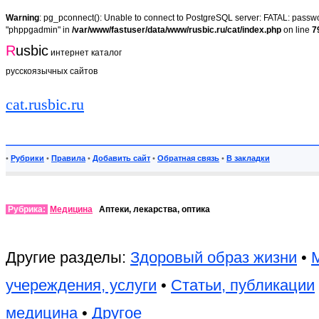
Warning
: pg_pconnect(): Unable to connect to PostgreSQL server: FATAL: passwor
"phppgadmin" in
/var/www/fastuser/data/www/rusbic.ru/cat/index.php
on line
7
R
usbic
интернет каталог
русскоязычных сайтов
cat.rusbic.ru
•
Рубрики
•
Правила
•
Добавить сайт
•
Обратная связь
•
В закладки
Рубрика:
Медицина
Аптеки, лекарства, оптика
Другие разделы:
Здоровый образ жизни
•
учереждения, услуги
•
Статьи, публикации
медицина
•
Другое