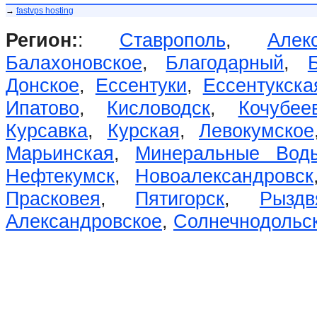
→
fastvps hosting
Регион:
:
Ставрополь
,
Алек
Балахоновское
,
Благодарный
,
Донское
,
Ессентуки
,
Ессентукска
Ипатово
,
Кисловодск
,
Кочубее
Курсавка
,
Курская
,
Левокумское
Марьинская
,
Минеральные Вод
Нефтекумск
,
Новоалександровск
Прасковея
,
Пятигорск
,
Рыздв
Александровское
,
Солнечнодольс