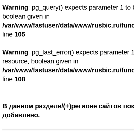
Warning
: pg_query() expects parameter 1 to 
boolean given in
/var/www/fastuser/data/www/rusbic.ru/fun
line
105
Warning
: pg_last_error() expects parameter 1
resource, boolean given in
/var/www/fastuser/data/www/rusbic.ru/fun
line
108
В данном разделе/(+)регионе сайтов пок
добавлено.