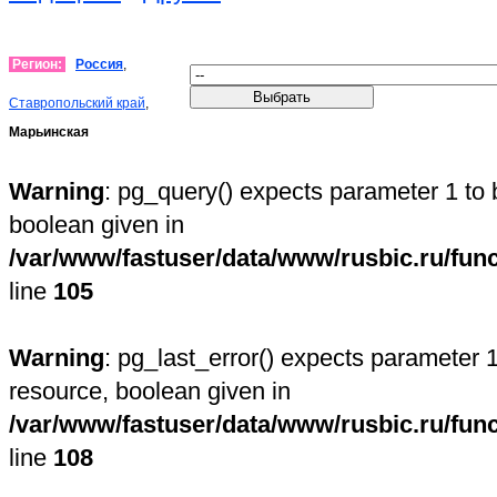
Регион:
Россия
,
Ставропольский край
,
Марьинская
Warning
: pg_query() expects parameter 1 to 
boolean given in
/var/www/fastuser/data/www/rusbic.ru/fun
line
105
Warning
: pg_last_error() expects parameter 1
resource, boolean given in
/var/www/fastuser/data/www/rusbic.ru/fun
line
108