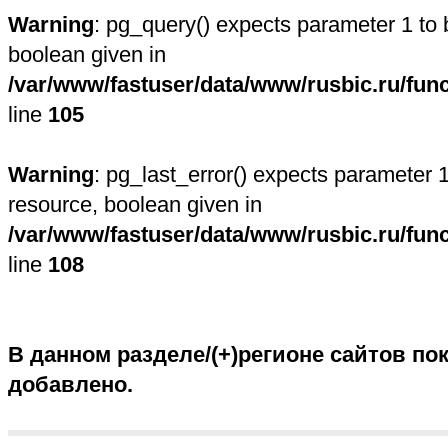
Warning
: pg_query() expects parameter 1 to 
boolean given in
/var/www/fastuser/data/www/rusbic.ru/fun
line
105
Warning
: pg_last_error() expects parameter 1
resource, boolean given in
/var/www/fastuser/data/www/rusbic.ru/fun
line
108
В данном разделе/(+)регионе сайтов пок
добавлено.