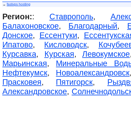
→
fastvps hosting
Регион:
:
Ставрополь
,
Алек
Балахоновское
,
Благодарный
,
Донское
,
Ессентуки
,
Ессентукска
Ипатово
,
Кисловодск
,
Кочубее
Курсавка
,
Курская
,
Левокумское
Марьинская
,
Минеральные Вод
Нефтекумск
,
Новоалександровск
Прасковея
,
Пятигорск
,
Рыздв
Александровское
,
Солнечнодольс