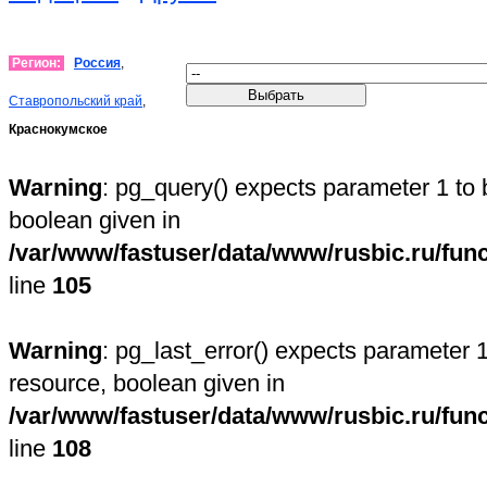
Регион:
Россия
,
Ставропольский край
,
Краснокумское
Warning
: pg_query() expects parameter 1 to 
boolean given in
/var/www/fastuser/data/www/rusbic.ru/fun
line
105
Warning
: pg_last_error() expects parameter 1
resource, boolean given in
/var/www/fastuser/data/www/rusbic.ru/fun
line
108