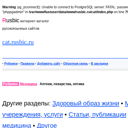
Warning
: pg_pconnect(): Unable to connect to PostgreSQL server: FATAL: passwor
"phppgadmin" in
/var/www/fastuser/data/www/rusbic.ru/cat/index.php
on line
7
R
usbic
интернет каталог
русскоязычных сайтов
cat.rusbic.ru
•
Рубрики
•
Правила
•
Добавить сайт
•
Обратная связь
•
В закладки
Рубрика:
Медицина
Аптеки, лекарства, оптика
Другие разделы:
Здоровый образ жизни
•
учереждения, услуги
•
Статьи, публикации
медицина
•
Другое