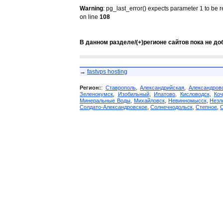
Warning
: pg_last_error() expects parameter 1 to be 
on line
108
В данном разделе/(+)регионе сайтов пока не до
→
fastvps hosting
Регион:
:
Ставрополь
,
Александрийская
,
Александров
Зеленокумск
,
Изобильный
,
Ипатово
,
Кисловодск
,
Коч
Минеральные Воды
,
Михайловск
,
Невинномысск
,
Незл
Солдато-Александровское
,
Солнечнодольск
,
Степное
,