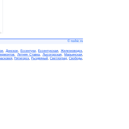
© rusbic.ru
ое
,
Донское
,
Ессентуки
,
Ессентукская
,
Железноводск
,
Лермонтов
,
Летняя Ставка
,
Лысогорская
,
Марьинская
,
асковея
,
Пятигорск
,
Рыздвяный
,
Светлоград
,
Свободы
,