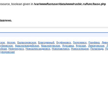
resource, boolean given in
/var/www/fastuser/data/www/rusbic.ru/func/base.php
бавлено.
ское
,
Арзгир
,
Балахоновское
,
Благодарный
,
Будённовск
,
Георгиевск
,
Грачёвка
,
Дивн
убеевское
,
Красногвардейское
,
Краснокумское
,
Курсавка
,
Курская
,
Левокумское
,
обная
,
Нефтекумск
,
Новоалександровск
,
Новопавловск
,
Новоселицкое
,
Пелагиада
,
Пр
Суворовская