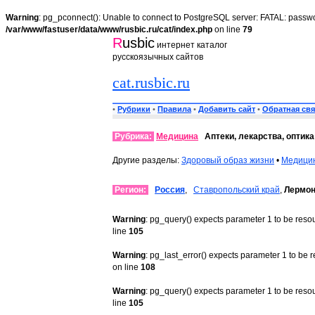
Warning
: pg_pconnect(): Unable to connect to PostgreSQL server: FATAL: passwo
/var/www/fastuser/data/www/rusbic.ru/cat/index.php
on line
79
R
usbic
интернет каталог
русскоязычных сайтов
cat.rusbic.ru
•
Рубрики
•
Правила
•
Добавить сайт
•
Обратная свя
Рубрика:
Медицина
Аптеки, лекарства, оптика
Другие разделы:
Здоровый образ жизни
•
Медицин
Регион:
Россия
,
Ставропольский край
,
Лермон
Warning
: pg_query() expects parameter 1 to be reso
line
105
Warning
: pg_last_error() expects parameter 1 to be 
on line
108
Warning
: pg_query() expects parameter 1 to be reso
line
105