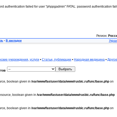
rd authentication failed for user "phppgadmin" FATAL: password authentication fai
Регион:
Росс
зь
•
В закладки
Украи
ские учереждения, услуги
•
Статьи, публикации
•
Народная медицина
•
Друго
тов
urce, boolean given in
/var/www/fastuser/data/www/rusbic.ru/func/base.php
on
resource, boolean given in
/var/www/fastuser/data/www/rusbic.ru/func/base.php
urce, boolean given in
/var/www/fastuser/data/www/rusbic.ru/func/base.php
on