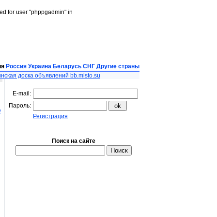
led for user "phppgadmin" in
ия
Россия
Украина
Беларусь
СНГ
Другие страны
нская доска объявлений bb.misto.su
E-mail:
Пароль:
е
Регистрация
Поиск на сайте