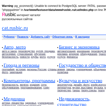
Warning
: pg_pconnect(): Unable to connect to PostgreSQL server: FATAL: passwor
"phppgadmin" in
/var/www/fastuser/data/www/rusbic.ru/cat/index.php
on line
7
R
usbic
интернет каталог
русскоязычных сайтов
cat.rusbic.ru
•
Рубрики
•
Правила
•
Добавить сайт
•
Обратная связь
•
В закладки
Авто, мото
Бизнес и экономика
•
•
авто и закон
,
производство
,
купля, продажа
,
автоматизация
,
инновации
,
производст
автосервис
,
страхование
,
обучение
,
реклама
,
агрором
,
оборудование
,
транс
безопасность
,
новости
,
клубы
,
мото
,
услуги
услуги
,
финансы
Города и регионы
Государство и обществ
•
•
география
,
история
,
регионы России
,
страны
,
армия
,
законы
,
учереждения
,
объедине
фото
,
эмиграция
политика
Компьютеры, программы
Культура и искусство
•
•
безопасность
,
железо
,
издания
,
сети
,
архитектура
,
дизайн, фото
,
изобр.искус
обслуживание
,
програмирование
,
софт
литература
,
музеи, выставки
,
музыка
,
н
творчество
,
танцы
,
творч.союзы
,
театр
Медицина
Недвижимость,
•
•
аптеки, лекарства
,
здоровье
,
учереждения
,
строительство
публикации
,
народная медицина