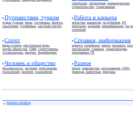
городская
,
загородная
,
коммерческая
,
строительство
,
страхование
Путешествия, туризм
Работа и карьера
•
•
отдых,туризм
,
визы
,
гостиницы
,
билеты
,
агенства
,
вакансии
,
за рубежом
,
ИТ
санатории
,
турфирмы
,
частный сектор
персонал
,
издания
,
квалификация
,
на д
сезонная
Спорт
Справки, информация
•
•
виды спорта
,
настольные игры
,
адреса, телефоны
,
карты
,
каталоги
,
пог
клубы,общества
,
СМИ
,
спорттовары
,
расписания
,
словари
,
энциклопедии
,
тотализаторы
,
фитнес, бодибилдинг
программы ТВ
Человек и общество
Разное
•
•
безопасность
,
история
,
персоналии
,
блоги
,
знакомства
,
непознанное, НЛО
,
психология
,
религия
,
социология
природа, животные
,
форумы
→
fastvps hosting