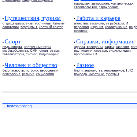
городская
,
загородная
,
коммерческая
,
строительство
,
страхование
Путешествия, туризм
Работа и карьера
•
•
отдых,туризм
,
визы
,
гостиницы
,
билеты
,
агенства
,
вакансии
,
за рубежом
,
ИТ
санатории
,
турфирмы
,
частный сектор
персонал
,
издания
,
квалификация
,
на д
сезонная
Спорт
Справки, информация
•
•
виды спорта
,
настольные игры
,
адреса, телефоны
,
карты
,
каталоги
,
пог
клубы,общества
,
СМИ
,
спорттовары
,
расписания
,
словари
,
энциклопедии
,
тотализаторы
,
фитнес, бодибилдинг
программы ТВ
Человек и общество
Разное
•
•
безопасность
,
история
,
персоналии
,
блоги
,
знакомства
,
непознанное, НЛО
,
психология
,
религия
,
социология
природа, животные
,
форумы
→
fastvps hosting