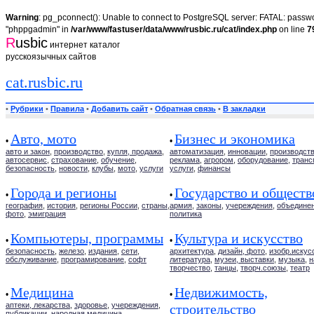
Warning
: pg_pconnect(): Unable to connect to PostgreSQL server: FATAL: passwor
"phppgadmin" in
/var/www/fastuser/data/www/rusbic.ru/cat/index.php
on line
7
R
usbic
интернет каталог
русскоязычных сайтов
cat.rusbic.ru
•
Рубрики
•
Правила
•
Добавить сайт
•
Обратная связь
•
В закладки
Авто, мото
Бизнес и экономика
•
•
авто и закон
,
производство
,
купля, продажа
,
автоматизация
,
инновации
,
производст
автосервис
,
страхование
,
обучение
,
реклама
,
агрором
,
оборудование
,
транс
безопасность
,
новости
,
клубы
,
мото
,
услуги
услуги
,
финансы
Города и регионы
Государство и обществ
•
•
география
,
история
,
регионы России
,
страны
,
армия
,
законы
,
учереждения
,
объедине
фото
,
эмиграция
политика
Компьютеры, программы
Культура и искусство
•
•
безопасность
,
железо
,
издания
,
сети
,
архитектура
,
дизайн, фото
,
изобр.искус
обслуживание
,
програмирование
,
софт
литература
,
музеи, выставки
,
музыка
,
н
творчество
,
танцы
,
творч.союзы
,
театр
Медицина
Недвижимость,
•
•
аптеки, лекарства
,
здоровье
,
учереждения
,
строительство
публикации
,
народная медицина