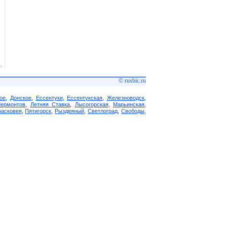
© rusbic.ru
ое
,
Донское
,
Ессентуки
,
Ессентукская
,
Железноводск
,
Лермонтов
,
Летняя Ставка
,
Лысогорская
,
Марьинская
,
асковея
,
Пятигорск
,
Рыздвяный
,
Светлоград
,
Свободы
,