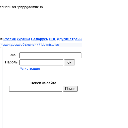
led for user "phppgadmin" in
ия
Россия
Украина
Беларусь
СНГ
Другие страны
нская доска объявлений bb.misto.su
E-mail:
Пароль:
Регистрация
Поиск на сайте