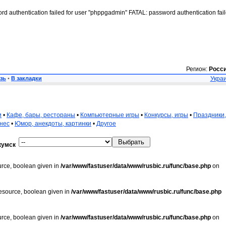
rd authentication failed for user "phppgadmin" FATAL: password authentication fai
Регион:
Росс
зь
•
В закладки
Украи
и
•
Кафе, бары, рестораны
•
Компьютерные игры
•
Конкурсы, игры
•
Праздники,
нес
•
Юмор, анекдоты, картинки
•
Другое
кумск
urce, boolean given in
/var/www/fastuser/data/www/rusbic.ru/func/base.php
on
resource, boolean given in
/var/www/fastuser/data/www/rusbic.ru/func/base.php
urce, boolean given in
/var/www/fastuser/data/www/rusbic.ru/func/base.php
on