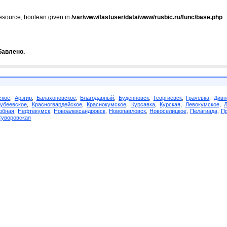
resource, boolean given in
/var/www/fastuser/data/www/rusbic.ru/func/base.php
бавлено.
ское
,
Арзгир
,
Балахоновское
,
Благодарный
,
Будённовск
,
Георгиевск
,
Грачёвка
,
Дивн
убеевское
,
Красногвардейское
,
Краснокумское
,
Курсавка
,
Курская
,
Левокумское
,
обная
,
Нефтекумск
,
Новоалександровск
,
Новопавловск
,
Новоселицкое
,
Пелагиада
,
Пр
Суворовская