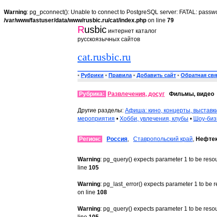
Warning
: pg_pconnect(): Unable to connect to PostgreSQL server: FATAL: passwo
/var/www/fastuser/data/www/rusbic.ru/cat/index.php
on line
79
R
usbic
интернет каталог
русскоязычных сайтов
cat.rusbic.ru
•
Рубрики
•
Правила
•
Добавить сайт
•
Обратная свя
Рубрика:
Развлечения, досуг
Фильмы, видео
Другие разделы:
Афиша: кино, концерты, выставк
мероприятия
•
Хобби, увлечения, клубы
•
Шоу-биз
Регион:
Россия
,
Ставропольский край
,
Нефте
Warning
: pg_query() expects parameter 1 to be reso
line
105
Warning
: pg_last_error() expects parameter 1 to be 
on line
108
Warning
: pg_query() expects parameter 1 to be reso