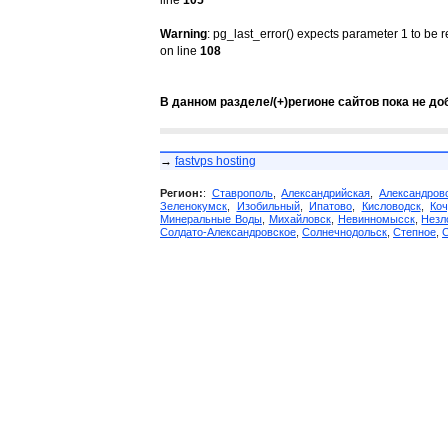
line
105
Warning
: pg_last_error() expects parameter 1 to be 
on line
108
В данном разделе/(+)регионе сайтов пока не до
→
fastvps hosting
Регион:
:
Ставрополь
,
Александрийская
,
Александров
Зеленокумск
,
Изобильный
,
Ипатово
,
Кисловодск
,
Коч
Минеральные Воды
,
Михайловск
,
Невинномысск
,
Незл
Солдато-Александровское
,
Солнечнодольск
,
Степное
,