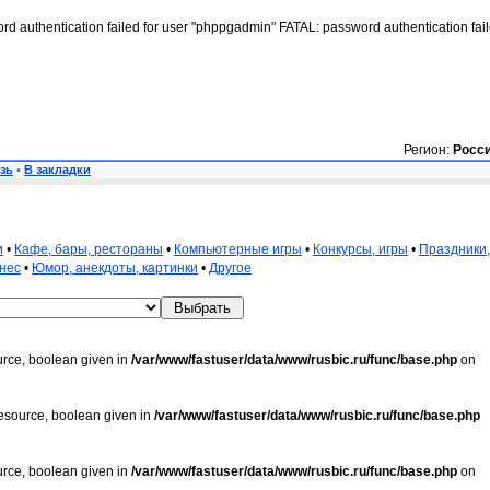
rd authentication failed for user "phppgadmin" FATAL: password authentication fai
Регион:
Росс
зь
•
В закладки
и
•
Кафе, бары, рестораны
•
Компьютерные игры
•
Конкурсы, игры
•
Праздники,
нес
•
Юмор, анекдоты, картинки
•
Другое
urce, boolean given in
/var/www/fastuser/data/www/rusbic.ru/func/base.php
on
resource, boolean given in
/var/www/fastuser/data/www/rusbic.ru/func/base.php
urce, boolean given in
/var/www/fastuser/data/www/rusbic.ru/func/base.php
on