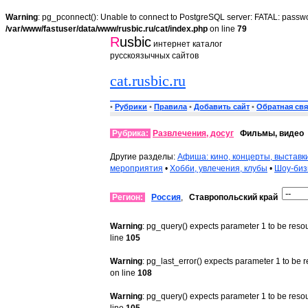
Warning
: pg_pconnect(): Unable to connect to PostgreSQL server: FATAL: passwo
/var/www/fastuser/data/www/rusbic.ru/cat/index.php
on line
79
R
usbic
интернет каталог
русскоязычных сайтов
cat.rusbic.ru
•
Рубрики
•
Правила
•
Добавить сайт
•
Обратная свя
Рубрика:
Развлечения, досуг
Фильмы, видео
Другие разделы:
Афиша: кино, концерты, выставк
мероприятия
•
Хобби, увлечения, клубы
•
Шоу-биз
Регион:
Россия
,
Ставропольский край
Warning
: pg_query() expects parameter 1 to be reso
line
105
Warning
: pg_last_error() expects parameter 1 to be 
on line
108
Warning
: pg_query() expects parameter 1 to be reso