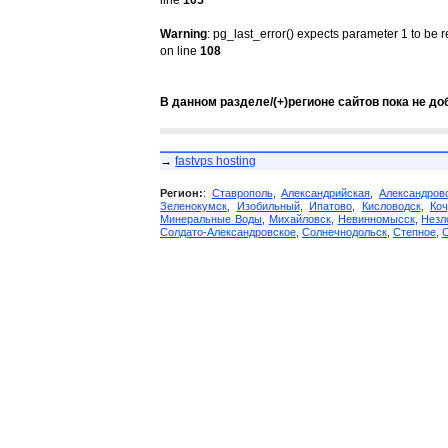
line
105
Warning
: pg_last_error() expects parameter 1 to be 
on line
108
В данном разделе/(+)регионе сайтов пока не до
→
fastvps hosting
Регион:
:
Ставрополь
,
Александрийская
,
Александров
Зеленокумск
,
Изобильный
,
Ипатово
,
Кисловодск
,
Коч
Минеральные Воды
,
Михайловск
,
Невинномысск
,
Незл
Солдато-Александровское
,
Солнечнодольск
,
Степное
,