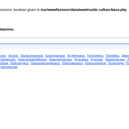
resource, boolean given in
/var/www/fastuser/data/www/rusbic.ru/func/base.php
бавлено.
ское
,
Арзгир
,
Балахоновское
,
Благодарный
,
Будённовск
,
Георгиевск
,
Грачёвка
,
Дивн
убеевское
,
Красногвардейское
,
Краснокумское
,
Курсавка
,
Курская
,
Левокумское
,
обная
,
Нефтекумск
,
Новоалександровск
,
Новопавловск
,
Новоселицкое
,
Пелагиада
,
Пр
Суворовская