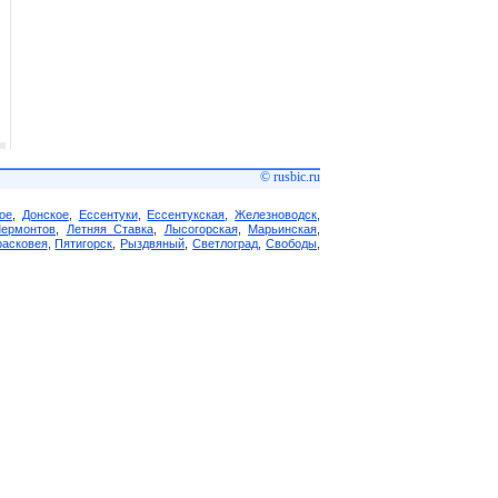
© rusbic.ru
ое
,
Донское
,
Ессентуки
,
Ессентукская
,
Железноводск
,
Лермонтов
,
Летняя Ставка
,
Лысогорская
,
Марьинская
,
асковея
,
Пятигорск
,
Рыздвяный
,
Светлоград
,
Свободы
,