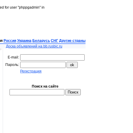
led for user "phppgadmin" in
ия
Россия
Украина
Беларусь
СНГ
Другие страны
Доска объявлений на bb.rusbic.ru
E-mail:
Пароль:
Регистрация
Поиск на сайте