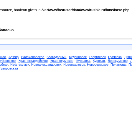
resource, boolean given in
/var/www/fastuser/data/www/rusbic.ru/func/base.php
бавлено.
ское
,
Арзгир
,
Балахоновское
,
Благодарный
,
Будённовск
,
Георгиевск
,
Грачёвка
,
Дивн
убеевское
,
Красногвардейское
,
Краснокумское
,
Курсавка
,
Курская
,
Левокумское
,
обная
,
Нефтекумск
,
Новоалександровск
,
Новопавловск
,
Новоселицкое
,
Пелагиада
,
Пр
Суворовская