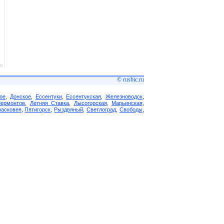
© rusbic.ru
ое
,
Донское
,
Ессентуки
,
Ессентукская
,
Железноводск
,
Лермонтов
,
Летняя Ставка
,
Лысогорская
,
Марьинская
,
асковея
,
Пятигорск
,
Рыздвяный
,
Светлоград
,
Свободы
,