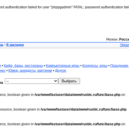
rd authentication failed for user "phppgadmin" FATAL: password authentication fai
Регион:
Росс
зь
•
В закладки
Украи
и
•
Кафе, бары, рестораны
•
Компьютерные игры
•
Конкурсы, игры
•
Праздники,
нес
•
Юмор, анекдоты, картинки
•
Другое
ка
urce, boolean given in
/var/www/fastuser/data/www/rusbic.ru/func/base.php
on
resource, boolean given in
/var/www/fastuser/data/www/rusbic.ru/func/base.php
urce, boolean given in
/var/www/fastuser/data/www/rusbic.ru/func/base.php
on