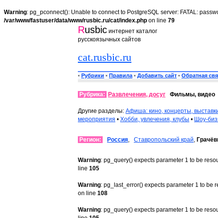
Warning
: pg_pconnect(): Unable to connect to PostgreSQL server: FATAL: passwo
/var/www/fastuser/data/www/rusbic.ru/cat/index.php
on line
79
R
usbic
интернет каталог
русскоязычных сайтов
cat.rusbic.ru
•
Рубрики
•
Правила
•
Добавить сайт
•
Обратная свя
Рубрика:
Развлечения, досуг
Фильмы, видео
Другие разделы:
Афиша: кино, концерты, выставк
мероприятия
•
Хобби, увлечения, клубы
•
Шоу-биз
Регион:
Россия
,
Ставропольский край
,
Грачёв
Warning
: pg_query() expects parameter 1 to be reso
line
105
Warning
: pg_last_error() expects parameter 1 to be 
on line
108
Warning
: pg_query() expects parameter 1 to be reso