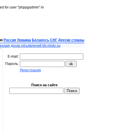
led for user "phppgadmin" in
ия
Россия
Украина
Беларусь
СНГ
Другие страны
нская доска объявлений bb.misto.su
E-mail:
Пароль:
Регистрация
Поиск на сайте