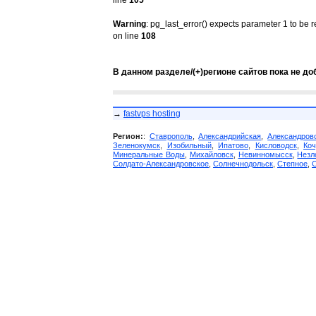
line
105
Warning
: pg_last_error() expects parameter 1 to be 
on line
108
В данном разделе/(+)регионе сайтов пока не до
→
fastvps hosting
Регион:
:
Ставрополь
,
Александрийская
,
Александров
Зеленокумск
,
Изобильный
,
Ипатово
,
Кисловодск
,
Коч
Минеральные Воды
,
Михайловск
,
Невинномысск
,
Незл
Солдато-Александровское
,
Солнечнодольск
,
Степное
,