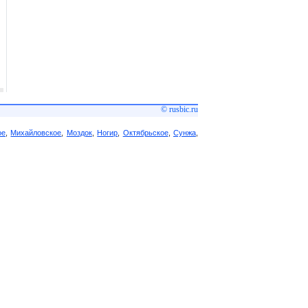
© rusbic.ru
ое
,
Михайловское
,
Моздок
,
Ногир
,
Октябрьское
,
Сунжа
,