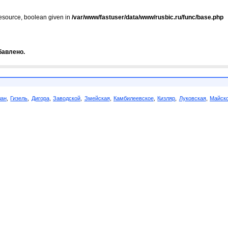
resource, boolean given in
/var/www/fastuser/data/www/rusbic.ru/func/base.php
бавлено.
лан
,
Гизель
,
Дигора
,
Заводской
,
Змейская
,
Камбилеевское
,
Кизляр
,
Луковская
,
Майск