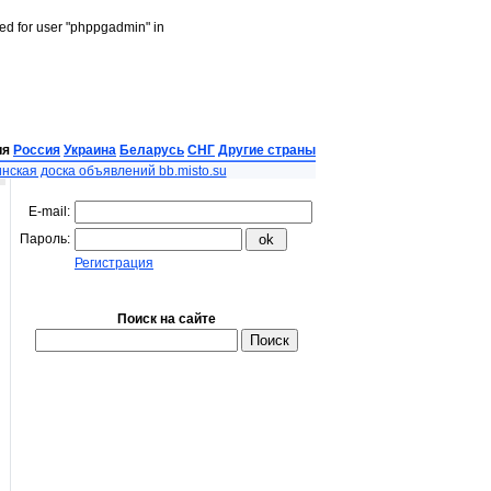
led for user "phppgadmin" in
ия
Россия
Украина
Беларусь
СНГ
Другие страны
нская доска объявлений bb.misto.su
E-mail:
Пароль:
Регистрация
Поиск на сайте