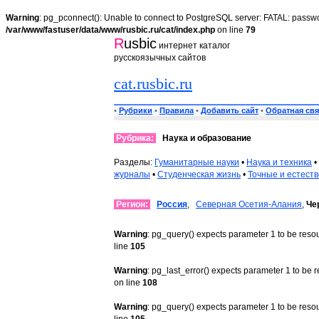
Warning
: pg_pconnect(): Unable to connect to PostgreSQL server: FATAL: passwo
/var/www/fastuser/data/www/rusbic.ru/cat/index.php
on line
79
R
usbic
интернет каталог
русскоязычных сайтов
cat.rusbic.ru
•
Рубрики
•
Правила
•
Добавить сайт
•
Обратная свя
Рубрика:
Наука и образование
Разделы:
Гуманитарные науки
•
Наука и техника
•
журналы
•
Студенческая жизнь
•
Точные и естест
Регион:
Россия
,
Северная Осетия-Алания
,
Че
Warning
: pg_query() expects parameter 1 to be reso
line
105
Warning
: pg_last_error() expects parameter 1 to be 
on line
108
Warning
: pg_query() expects parameter 1 to be reso