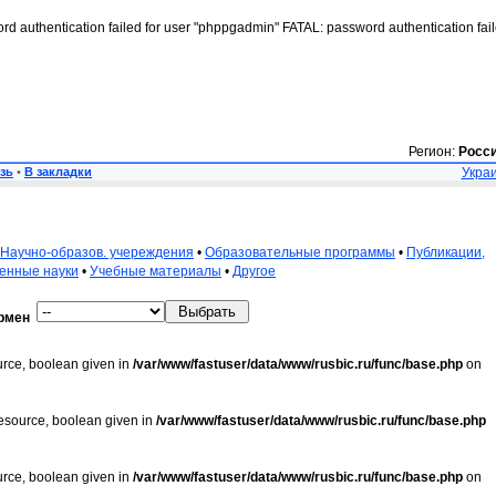
rd authentication failed for user "phppgadmin" FATAL: password authentication fai
Регион:
Росс
зь
•
В закладки
Украи
Научно-образов. учереждения
•
Образовательные программы
•
Публикации,
венные науки
•
Учебные материалы
•
Другое
рмен
urce, boolean given in
/var/www/fastuser/data/www/rusbic.ru/func/base.php
on
resource, boolean given in
/var/www/fastuser/data/www/rusbic.ru/func/base.php
urce, boolean given in
/var/www/fastuser/data/www/rusbic.ru/func/base.php
on