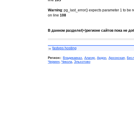
line
105
Warning
: pg_last_error() expects parameter 1 to be 
on line
108
В данном разделе/(+)регионе сайтов пока не до
→
fastvps hosting
Регион:
:
Владикавказ
,
Алагир
,
Ардон
,
Архонская
,
Бес
Чермен
,
Чикола
,
Эльхотово