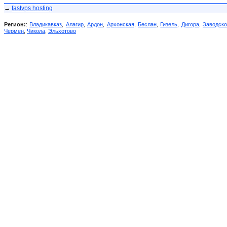
→
fastvps hosting
Регион:
:
Владикавказ
,
Алагир
,
Ардон
,
Архонская
,
Беслан
,
Гизель
,
Дигора
,
Заводск
Чермен
,
Чикола
,
Эльхотово