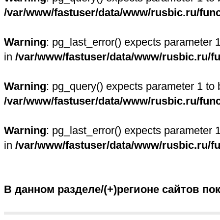
/var/www/fastuser/data/www/rusbic.ru/fun
Warning
: pg_last_error() expects parameter 
in
/var/www/fastuser/data/www/rusbic.ru/f
Warning
: pg_query() expects parameter 1 to 
/var/www/fastuser/data/www/rusbic.ru/fun
Warning
: pg_last_error() expects parameter 
in
/var/www/fastuser/data/www/rusbic.ru/f
В данном разделе/(+)регионе сайтов по