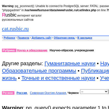
Warning
: pg_pconnect(): Unable to connect to PostgreSQL server: FATAL: passwor
"phppgadmin" in
/var/www/fastuser/data/www/rusbic.ru/cat/index.php
on line
7
R
usbic
интернет каталог
русскоязычных сайтов
cat.rusbic.ru
•
Рубрики
•
Правила
•
Добавить сайт
•
Обратная связь
•
В закладки
Рубрика:
Наука и образование
Научно-образов. учереждения
Другие разделы:
Гуманитарные науки
•
Нау
Образовательные программы
•
Публикаци
жизнь
•
Точные и естественные науки
•
Уч
Регион:
Россия
,
Северная Осетия-Алания
,
Чермен
Warning
: pg_query() expects parameter 1 to 