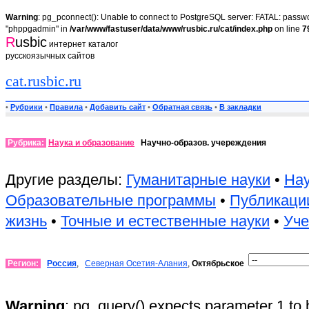
Warning
: pg_pconnect(): Unable to connect to PostgreSQL server: FATAL: passwor
"phppgadmin" in
/var/www/fastuser/data/www/rusbic.ru/cat/index.php
on line
7
R
usbic
интернет каталог
русскоязычных сайтов
cat.rusbic.ru
•
Рубрики
•
Правила
•
Добавить сайт
•
Обратная связь
•
В закладки
Рубрика:
Наука и образование
Научно-образов. учереждения
Другие разделы:
Гуманитарные науки
•
Нау
Образовательные программы
•
Публикаци
жизнь
•
Точные и естественные науки
•
Уч
Регион:
Россия
,
Северная Осетия-Алания
,
Октябрьское
Warning
: pg_query() expects parameter 1 to 