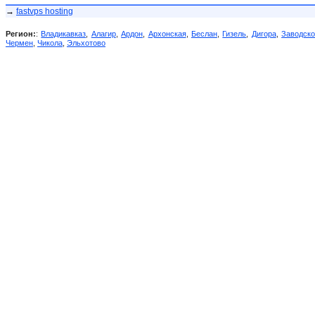
→
fastvps hosting
Регион:
:
Владикавказ
,
Алагир
,
Ардон
,
Архонская
,
Беслан
,
Гизель
,
Дигора
,
Заводск
Чермен
,
Чикола
,
Эльхотово