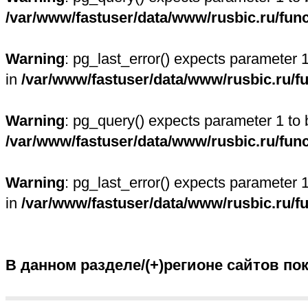
/var/www/fastuser/data/www/rusbic.ru/fun
Warning
: pg_last_error() expects parameter 
in
/var/www/fastuser/data/www/rusbic.ru/f
Warning
: pg_query() expects parameter 1 to 
/var/www/fastuser/data/www/rusbic.ru/fun
Warning
: pg_last_error() expects parameter 
in
/var/www/fastuser/data/www/rusbic.ru/f
В данном разделе/(+)регионе сайтов по