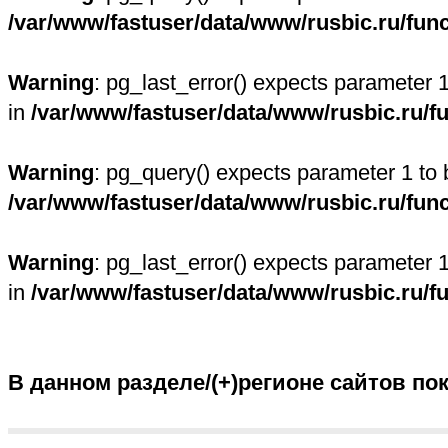
/var/www/fastuser/data/www/rusbic.ru/fun
Warning
: pg_last_error() expects parameter 
in
/var/www/fastuser/data/www/rusbic.ru/f
Warning
: pg_query() expects parameter 1 to 
/var/www/fastuser/data/www/rusbic.ru/fun
Warning
: pg_last_error() expects parameter 
in
/var/www/fastuser/data/www/rusbic.ru/f
В данном разделе/(+)регионе сайтов по