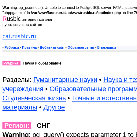
Warning
: pg_pconnect(): Unable to connect to PostgreSQL server: FATAL: passwor
"phppgadmin" in
/var/www/fastuser/data/www/rusbic.ru/cat/index.php
on line
7
R
usbic
интернет каталог
русскоязычных сайтов
cat.rusbic.ru
•
Рубрики
•
Правила
•
Добавить сайт
•
Обратная связь
•
В закладки
Рубрика:
Наука и образование
Разделы:
Гуманитарные науки
•
Наука и те
учереждения
•
Образовательные програм
Студенческая жизнь
•
Точные и естествен
материалы
•
Другое
Регион:
СНГ
Warning
: pg_query() expects parameter 1 to 