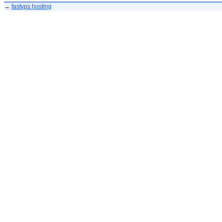
→
fastvps hosting