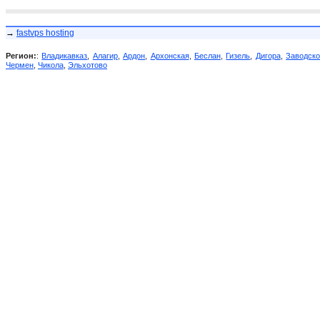
→
fastvps hosting
Регион:
:
Владикавказ
,
Алагир
,
Ардон
,
Архонская
,
Беслан
,
Гизель
,
Дигора
,
Заводск
Чермен
,
Чикола
,
Эльхотово