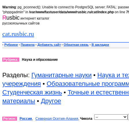
Warning
: pg_pconnect(): Unable to connect to PostgreSQL server: FATAL: passwor
"phppgadmin" in
/var/www/fastuser/data/www/rusbic.ru/cat/index.php
on line
7
R
usbic
интернет каталог
русскоязычных сайтов
cat.rusbic.ru
•
Рубрики
•
Правила
•
Добавить сайт
•
Обратная связь
•
В закладки
Рубрика:
Наука и образование
Разделы:
Гуманитарные науки
•
Наука и те
учереждения
•
Образовательные програм
Студенческая жизнь
•
Точные и естествен
материалы
•
Другое
Регион:
Россия
,
Северная Осетия-Алания
,
Чикола