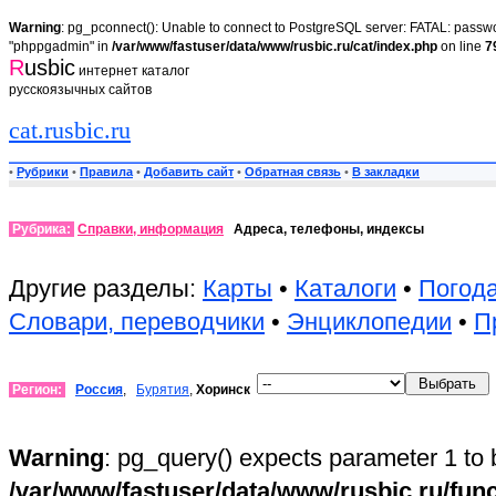
Warning
: pg_pconnect(): Unable to connect to PostgreSQL server: FATAL: passwor
"phppgadmin" in
/var/www/fastuser/data/www/rusbic.ru/cat/index.php
on line
7
R
usbic
интернет каталог
русскоязычных сайтов
cat.rusbic.ru
•
Рубрики
•
Правила
•
Добавить сайт
•
Обратная связь
•
В закладки
Рубрика:
Справки, информация
Адреса, телефоны, индексы
Другие разделы:
Карты
•
Каталоги
•
Погод
Словари, переводчики
•
Энциклопедии
•
П
Регион:
Россия
,
Бурятия
,
Хоринск
Warning
: pg_query() expects parameter 1 to 
/var/www/fastuser/data/www/rusbic.ru/fun