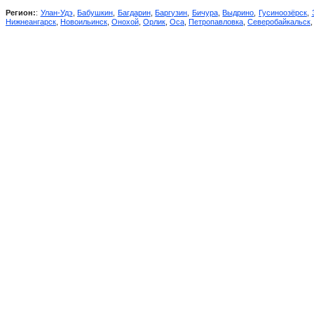
Регион:
:
Улан-Удэ
,
Бабушкин
,
Багдарин
,
Баргузин
,
Бичура
,
Выдрино
,
Гусиноозёрск
,
Нижнеангарск
,
Новоильинск
,
Онохой
,
Орлик
,
Оса
,
Петропавловка
,
Северобайкальск