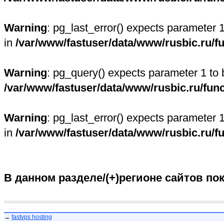
Warning
: pg_last_error() expects parameter 
in
/var/www/fastuser/data/www/rusbic.ru/f
Warning
: pg_query() expects parameter 1 to 
/var/www/fastuser/data/www/rusbic.ru/fun
Warning
: pg_last_error() expects parameter 
in
/var/www/fastuser/data/www/rusbic.ru/f
В данном разделе/(+)регионе сайтов по
→
fastvps hosting