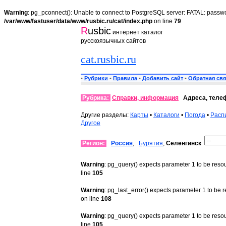
Warning
: pg_pconnect(): Unable to connect to PostgreSQL server: FATAL: passwo
/var/www/fastuser/data/www/rusbic.ru/cat/index.php
on line
79
R
usbic
интернет каталог
русскоязычных сайтов
cat.rusbic.ru
•
Рубрики
•
Правила
•
Добавить сайт
•
Обратная свя
Рубрика:
Справки, информация
Адреса, теле
Другие разделы:
Карты
•
Каталоги
•
Погода
•
Расп
Другое
Регион:
Россия
,
Бурятия
,
Селенгинск
Warning
: pg_query() expects parameter 1 to be reso
line
105
Warning
: pg_last_error() expects parameter 1 to be 
on line
108
Warning
: pg_query() expects parameter 1 to be reso
line
105