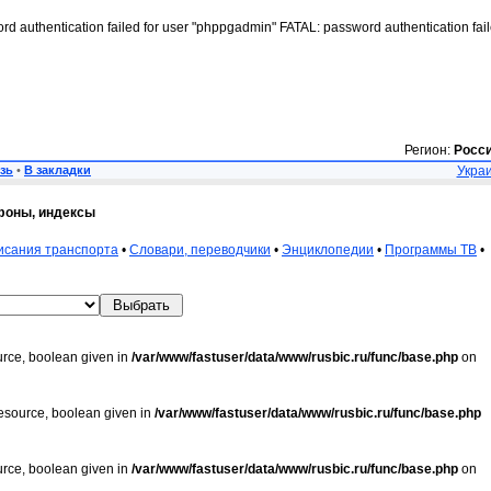
rd authentication failed for user "phppgadmin" FATAL: password authentication fai
Регион:
Росс
зь
•
В закладки
Украи
фоны, индексы
исания транспорта
•
Словари, переводчики
•
Энциклопедии
•
Программы ТВ
•
urce, boolean given in
/var/www/fastuser/data/www/rusbic.ru/func/base.php
on
resource, boolean given in
/var/www/fastuser/data/www/rusbic.ru/func/base.php
urce, boolean given in
/var/www/fastuser/data/www/rusbic.ru/func/base.php
on