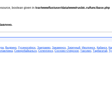
resource, boolean given in
/var/www/fastuser/data/www/rusbic.ru/func/base.php
бавлено.
ура
,
Выдрино
,
Гусиноозёрск
,
Заиграево
,
Закаменск
,
Заречный
,
Иволгинск
,
Кабанск
,
Ка
опавловка
,
Северобайкальск
,
Селенгинск
,
Сосново-Озёрское
,
Таксимо
,
Тарбагатай
,
Ту