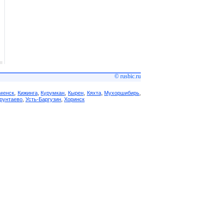
© rusbic.ru
менск
,
Кижинга
,
Курумкан
,
Кырен
,
Кяхта
,
Мухоршибирь
,
рунтаево
,
Усть-Баргузин
,
Хоринск