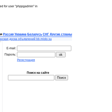
led for user "phppgadmin" in
ия
Россия
Украина
Беларусь
СНГ
Другие страны
нская доска объявлений bb.misto.su
E-mail:
Пароль:
Регистрация
Поиск на сайте