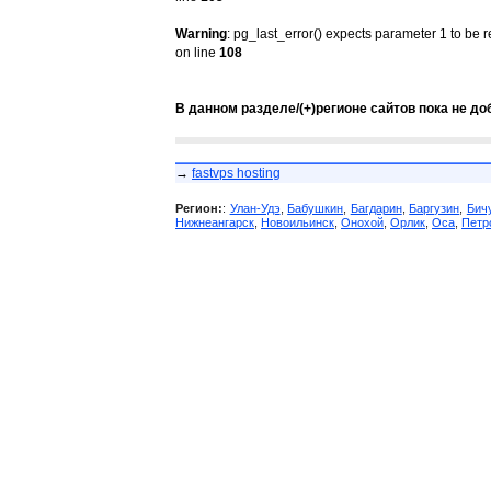
Warning
: pg_last_error() expects parameter 1 to be 
on line
108
В данном разделе/(+)регионе сайтов пока не до
→
fastvps hosting
Регион:
:
Улан-Удэ
,
Бабушкин
,
Багдарин
,
Баргузин
,
Бич
Нижнеангарск
,
Новоильинск
,
Онохой
,
Орлик
,
Оса
,
Петр