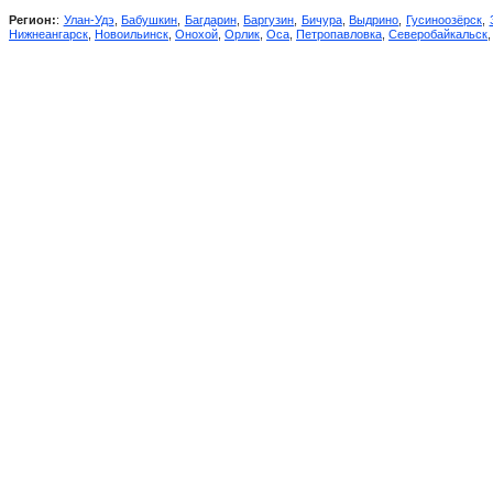
Регион:
:
Улан-Удэ
,
Бабушкин
,
Багдарин
,
Баргузин
,
Бичура
,
Выдрино
,
Гусиноозёрск
,
Нижнеангарск
,
Новоильинск
,
Онохой
,
Орлик
,
Оса
,
Петропавловка
,
Северобайкальск