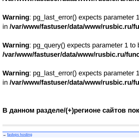
Warning
: pg_last_error() expects parameter 
in
/var/www/fastuser/data/www/rusbic.ru/f
Warning
: pg_query() expects parameter 1 to 
/var/www/fastuser/data/www/rusbic.ru/fun
Warning
: pg_last_error() expects parameter 
in
/var/www/fastuser/data/www/rusbic.ru/f
В данном разделе/(+)регионе сайтов по
→
fastvps hosting