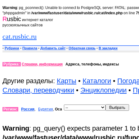
Warning
: pg_pconnect(): Unable to connect to PostgreSQL server: FATAL: passwor
"phppgadmin" in
/var/www/fastuser/data/www/rusbic.ru/cat/index.php
on line
7
R
usbic
интернет каталог
русскоязычных сайтов
cat.rusbic.ru
•
Рубрики
•
Правила
•
Добавить сайт
•
Обратная связь
•
В закладки
Рубрика:
Справки, информация
Адреса, телефоны, индексы
Другие разделы:
Карты
•
Каталоги
•
Погод
Словари, переводчики
•
Энциклопедии
•
П
Регион:
Россия
,
Бурятия
,
Оса
Warning
: pg_query() expects parameter 1 to 
/var/www/fastuser/data/www/rusbic.ru/fun