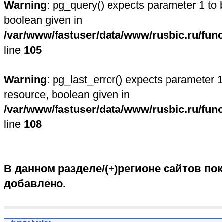
Warning
: pg_query() expects parameter 1 to 
boolean given in
/var/www/fastuser/data/www/rusbic.ru/fun
line
105
Warning
: pg_last_error() expects parameter 1
resource, boolean given in
/var/www/fastuser/data/www/rusbic.ru/fun
line
108
В данном разделе/(+)регионе сайтов пок
добавлено.