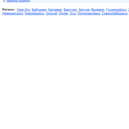
→
fastvps hosting
Регион:
:
Улан-Удэ
,
Бабушкин
,
Багдарин
,
Баргузин
,
Бичура
,
Выдрино
,
Гусиноозёрск
,
Нижнеангарск
,
Новоильинск
,
Онохой
,
Орлик
,
Оса
,
Петропавловка
,
Северобайкальск