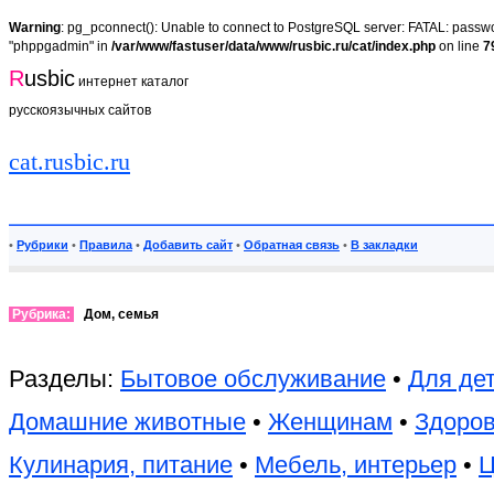
Warning
: pg_pconnect(): Unable to connect to PostgreSQL server: FATAL: passwor
"phppgadmin" in
/var/www/fastuser/data/www/rusbic.ru/cat/index.php
on line
7
R
usbic
интернет каталог
русскоязычных сайтов
cat.rusbic.ru
•
Рубрики
•
Правила
•
Добавить сайт
•
Обратная связь
•
В закладки
Рубрика:
Дом, семья
Разделы:
Бытовое обслуживание
•
Для де
Домашние животные
•
Женщинам
•
Здоров
Кулинария, питание
•
Мебель, интерьер
•
Ц