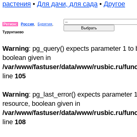
растения
•
Для дачи, для сада
•
Другое
Регион:
Россия
,
Бурятия
,
Турунтаево
Warning
: pg_query() expects parameter 1 to 
boolean given in
/var/www/fastuser/data/www/rusbic.ru/fun
line
105
Warning
: pg_last_error() expects parameter 1
resource, boolean given in
/var/www/fastuser/data/www/rusbic.ru/fun
line
108