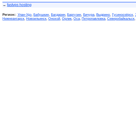
→
fastvps hosting
Регион:
:
Улан-Удэ
,
Бабушкин
,
Багдарин
,
Баргузин
,
Бичура
,
Выдрино
,
Гусиноозёрск
,
Нижнеангарск
,
Новоильинск
,
Онохой
,
Орлик
,
Оса
,
Петропавловка
,
Северобайкальск