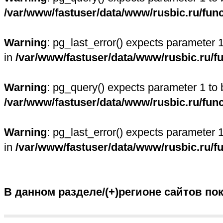
/var/www/fastuser/data/www/rusbic.ru/fun
Warning
: pg_last_error() expects parameter 
in
/var/www/fastuser/data/www/rusbic.ru/f
Warning
: pg_query() expects parameter 1 to 
/var/www/fastuser/data/www/rusbic.ru/fun
Warning
: pg_last_error() expects parameter 
in
/var/www/fastuser/data/www/rusbic.ru/f
В данном разделе/(+)регионе сайтов по