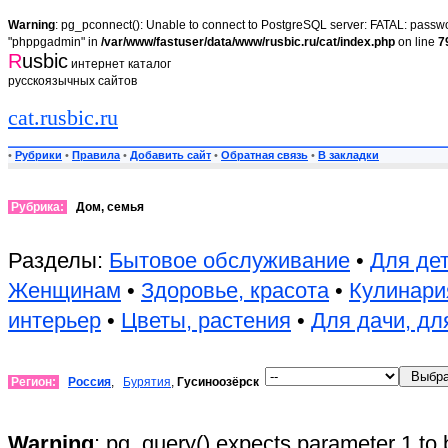
Warning
: pg_pconnect(): Unable to connect to PostgreSQL server: FATAL: passwor
"phppgadmin" in
/var/www/fastuser/data/www/rusbic.ru/cat/index.php
on line
7
R
usbic
интернет каталог
русскоязычных сайтов
cat.rusbic.ru
•
Рубрики
•
Правила
•
Добавить сайт
•
Обратная связь
•
В закладки
Рубрика:
Дом, семья
Разделы:
Бытовое обслуживание
•
Для де
Женщинам
•
Здоровье, красота
•
Кулинари
интерьер
•
Цветы, растения
•
Для дачи, дл
Регион:
Россия
,
Бурятия
,
Гусиноозёрск
Warning
: pg_query() expects parameter 1 to 