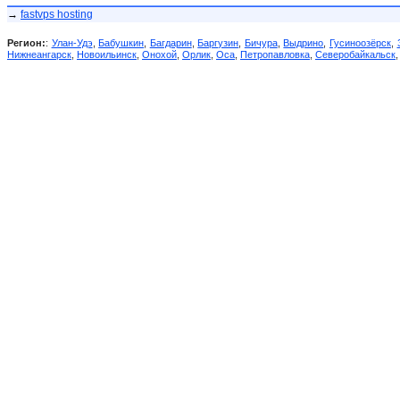
→
fastvps hosting
Регион:
:
Улан-Удэ
,
Бабушкин
,
Багдарин
,
Баргузин
,
Бичура
,
Выдрино
,
Гусиноозёрск
,
Нижнеангарск
,
Новоильинск
,
Онохой
,
Орлик
,
Оса
,
Петропавловка
,
Северобайкальск