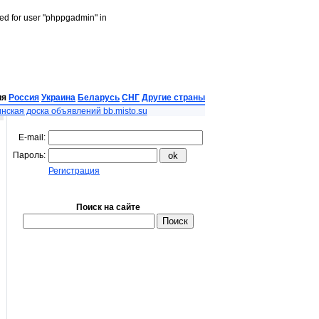
led for user "phppgadmin" in
ия
Россия
Украина
Беларусь
СНГ
Другие страны
нская доска объявлений bb.misto.su
E-mail:
Пароль:
Регистрация
Поиск на сайте