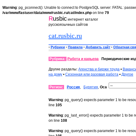
Warning
: pg_pconnect(): Unable to connect to PostgreSQL server: FATAL: passwo
/var/www/fastuser/data/www/rusbic.ru/cat/index.php
on line
79
R
usbic
интернет каталог
русскоязычных сайтов
cat.rusbic.ru
•
Рубрики
•
Правила
•
Добавить сайт
•
Обратная свя
Рубрика:
Работа и карьера
Периодические из
Другие разделы:
Агенства и биржи труда
•
Ваканс
на дому
•
Сезонная или разовая работа
•
Другое
Регион:
Россия
,
Бурятия
,
Оса
Warning
: pg_query() expects parameter 1 to be reso
line
105
Warning
: pg_last_error() expects parameter 1 to be 
on line
108
Warning
: pg_query() expects parameter 1 to be reso