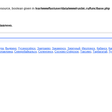
resource, boolean given in
/var/www/fastuser/data/www/rusbic.ru/func/base.php
бавлено.
ура
,
Выдрино
,
Гусиноозёрск
,
Заиграево
,
Закаменск
,
Заречный
,
Иволгинск
,
Кабанск
,
Ка
опавловка
,
Северобайкальск
,
Селенгинск
,
Сосново-Озёрское
,
Таксимо
,
Тарбагатай
,
Ту