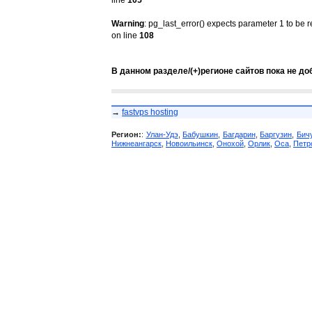
line
105
Warning
: pg_last_error() expects parameter 1 to be 
on line
108
В данном разделе/(+)регионе сайтов пока не до
→
fastvps hosting
Регион:
:
Улан-Удэ
,
Бабушкин
,
Багдарин
,
Баргузин
,
Бич
Нижнеангарск
,
Новоильинск
,
Онохой
,
Орлик
,
Оса
,
Петр