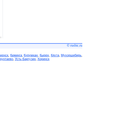
© rusbic.ru
менск
,
Кижинга
,
Курумкан
,
Кырен
,
Кяхта
,
Мухоршибирь
,
рунтаево
,
Усть-Баргузин
,
Хоринск