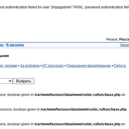
rd authentication failed for user "phppgadmin" FATAL: password authentication fai
Регион:
Росс
зь
•
В закладки
Украи
дания
ии, резюме
•
За рубежом
•
ИТ персонал
•
Повышение квалификации
•
Работа
urce, boolean given in
/var/www/fastuser/data/www/rusbic.ru/func/base.php
on
resource, boolean given in
/var/www/fastuser/data/www/rusbic.ru/func/base.php
urce, boolean given in
/var/www/fastuser/data/www/rusbic.ru/func/base.php
on