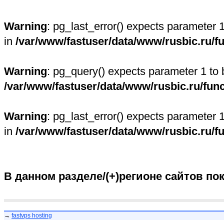
Warning
: pg_last_error() expects parameter 
in
/var/www/fastuser/data/www/rusbic.ru/f
Warning
: pg_query() expects parameter 1 to 
/var/www/fastuser/data/www/rusbic.ru/fun
Warning
: pg_last_error() expects parameter 
in
/var/www/fastuser/data/www/rusbic.ru/f
В данном разделе/(+)регионе сайтов по
→
fastvps hosting