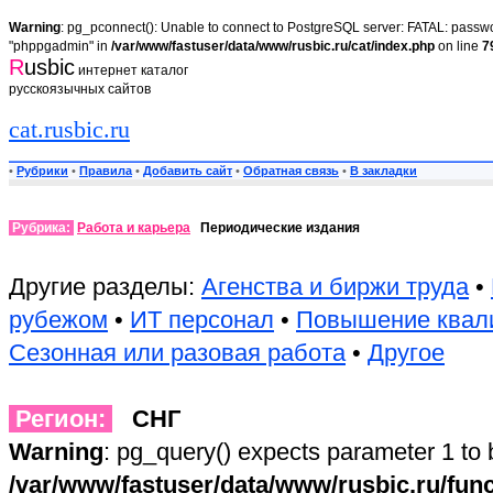
Warning
: pg_pconnect(): Unable to connect to PostgreSQL server: FATAL: passwor
"phppgadmin" in
/var/www/fastuser/data/www/rusbic.ru/cat/index.php
on line
7
R
usbic
интернет каталог
русскоязычных сайтов
cat.rusbic.ru
•
Рубрики
•
Правила
•
Добавить сайт
•
Обратная связь
•
В закладки
Рубрика:
Работа и карьера
Периодические издания
Другие разделы:
Агенства и биржи труда
•
рубежом
•
ИТ персонал
•
Повышение квал
Сезонная или разовая работа
•
Другое
Регион:
СНГ
Warning
: pg_query() expects parameter 1 to 
/var/www/fastuser/data/www/rusbic.ru/fun