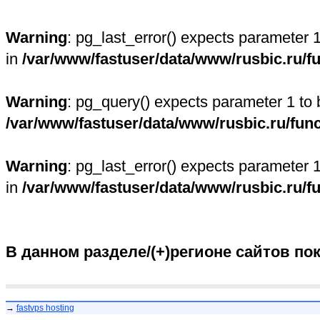
Warning
: pg_last_error() expects parameter 
in
/var/www/fastuser/data/www/rusbic.ru/f
Warning
: pg_query() expects parameter 1 to 
/var/www/fastuser/data/www/rusbic.ru/fun
Warning
: pg_last_error() expects parameter 
in
/var/www/fastuser/data/www/rusbic.ru/f
В данном разделе/(+)регионе сайтов по
→
fastvps hosting