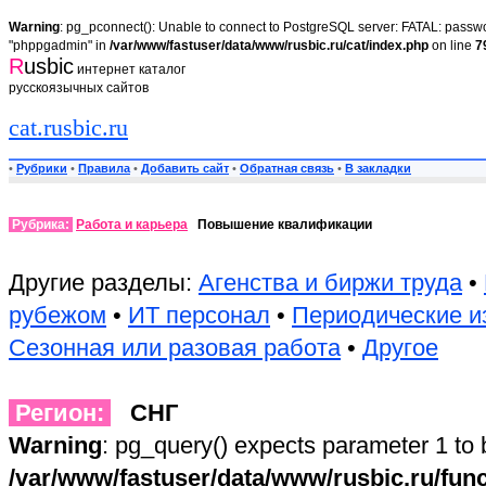
Warning
: pg_pconnect(): Unable to connect to PostgreSQL server: FATAL: passwor
"phppgadmin" in
/var/www/fastuser/data/www/rusbic.ru/cat/index.php
on line
7
R
usbic
интернет каталог
русскоязычных сайтов
cat.rusbic.ru
•
Рубрики
•
Правила
•
Добавить сайт
•
Обратная связь
•
В закладки
Рубрика:
Работа и карьера
Повышение квалификации
Другие разделы:
Агенства и биржи труда
•
рубежом
•
ИТ персонал
•
Периодические и
Сезонная или разовая работа
•
Другое
Регион:
СНГ
Warning
: pg_query() expects parameter 1 to 
/var/www/fastuser/data/www/rusbic.ru/fun